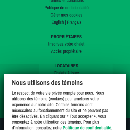
Termes et conditions
Politique de confidentialité
Gérer mes cookies
English
|
Français
PROPRIÉTAIRES
Inscrivez votre chalet
Accès propriétaire
LOCATAIRES
Chalets à louer
Chalets à vendre
Nous utilisons des témoins
Dernières inscriptions
Le respect de votre vie privée compte pour nous. Nous
Offres spéciales
utilisons des témoins (cookies) pour améliorer votre
Mes favoris
expérience sur notre site. Certains témoins sont
nécessaires au fonctionnement du site et ne peuvent pas
être désactivés. En cliquant sur « Tout accepter », vous
consentez à notre utilisation des témoins. Pour plus
d’information, consultez notre
Politique de confidentialité
.