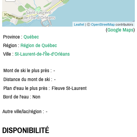
Leaflet
| Ⓒ
OpenStreetMap
contributors
(
Google Maps
)
Province :
Québec
Région :
Région de Québec
Ville :
St-Laurent-de-l'Île-d'Orléans
Mont de ski le plus près :
-
Distance du mont de ski :
-
Plan d'eau le plus près :
Fleuve St-Laurent
Bord de l'eau : Non
Autre ville/lac/région :
-
DISPONIBILITÉ