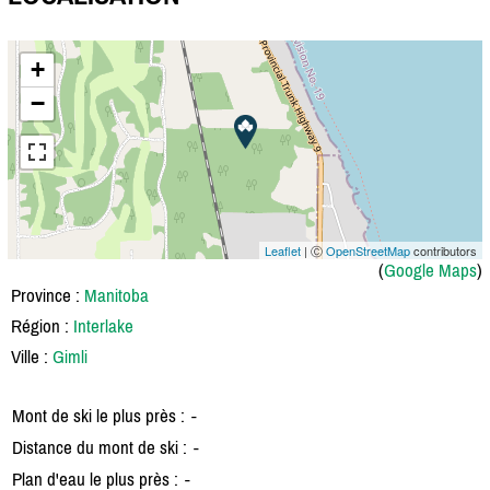
+
−
Leaflet
| Ⓒ
OpenStreetMap
contributors
(
Google Maps
)
Province :
Manitoba
Région :
Interlake
Ville :
Gimli
Mont de ski le plus près :
-
Distance du mont de ski :
-
Plan d'eau le plus près :
-