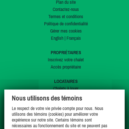
Plan du site
Contactez-nous
Termes et conditions
Politique de confidentialité
Gérer mes cookies
English
|
Français
PROPRIÉTAIRES
Inscrivez votre chalet
Accès propriétaire
LOCATAIRES
Chalets à louer
Chalets à vendre
Nous utilisons des témoins
Dernières inscriptions
Le respect de votre vie privée compte pour nous. Nous
Offres spéciales
utilisons des témoins (cookies) pour améliorer votre
Mes favoris
expérience sur notre site. Certains témoins sont
nécessaires au fonctionnement du site et ne peuvent pas