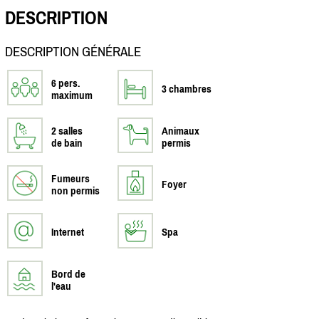
DESCRIPTION
DESCRIPTION GÉNÉRALE
6 pers.
3 chambres
maximum
2 salles
Animaux
de bain
permis
Fumeurs
Foyer
non permis
Internet
Spa
Bord de
l'eau