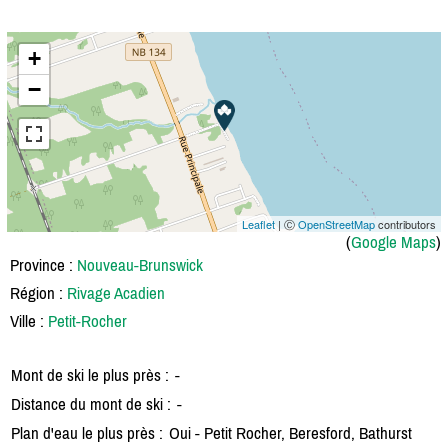
+
−
Leaflet
| Ⓒ
OpenStreetMap
contributors
(
Google Maps
)
Province :
Nouveau-Brunswick
Région :
Rivage Acadien
Ville :
Petit-Rocher
Mont de ski le plus près :
-
Distance du mont de ski :
-
Plan d'eau le plus près :
Oui - Petit Rocher, Beresford, Bathurst