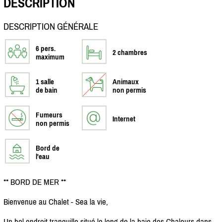
DESCRIPTION
DESCRIPTION GÉNÉRALE
6 pers.
2 chambres
maximum
1 salle
Animaux
de bain
non permis
Fumeurs
Internet
non permis
Bord de
l'eau
** BORD DE MER **
Bienvenue au Chalet - Sea la vie,
Un bel endroit tranquille situé le long de la baie des Chaleurs dans