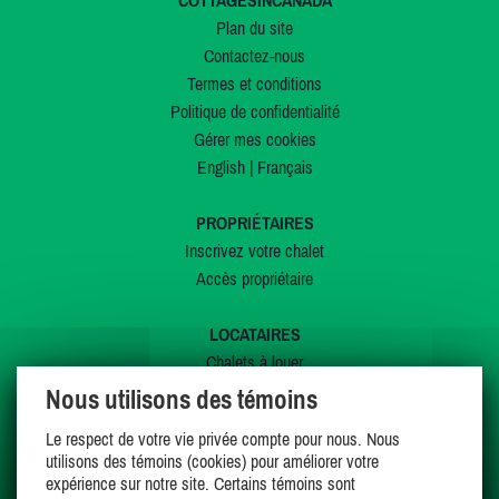
COTTAGESINCANADA
Plan du site
Contactez-nous
Termes et conditions
Politique de confidentialité
Gérer mes cookies
English
|
Français
PROPRIÉTAIRES
Inscrivez votre chalet
Accès propriétaire
LOCATAIRES
Chalets à louer
Chalets à vendre
Nous utilisons des témoins
Dernières inscriptions
Le respect de votre vie privée compte pour nous. Nous
Offres spéciales
utilisons des témoins (cookies) pour améliorer votre
Mes favoris
expérience sur notre site. Certains témoins sont