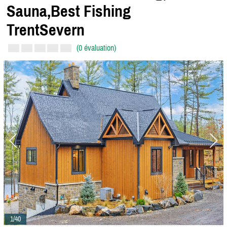
Sauna,
Best Fishing
TrentSevern
(0 évaluation)
1/40