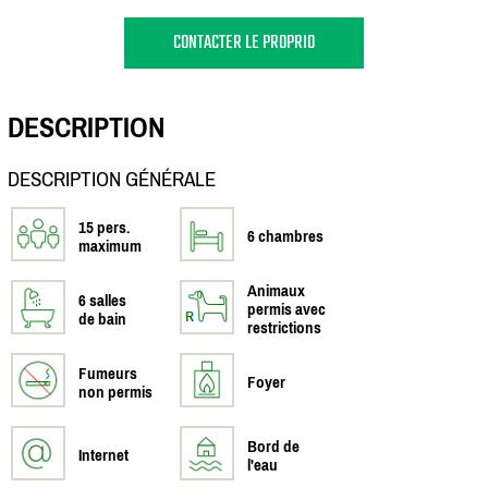
CONTACTER LE PROPRIO
DESCRIPTION
DESCRIPTION GÉNÉRALE
15 pers.
6 chambres
maximum
Animaux
6 salles
permis avec
de bain
restrictions
Fumeurs
Foyer
non permis
Bord de
Internet
l'eau