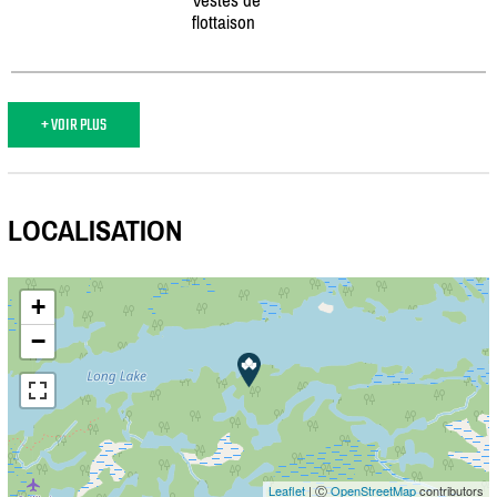
flottaison
+ VOIR PLUS
LOCALISATION
+
−
Leaflet
| Ⓒ
OpenStreetMap
contributors