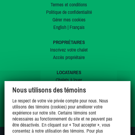
Termes et conditions
Politique de confidentialité
Gérer mes cookies
English
|
Français
PROPRIÉTAIRES
Inscrivez votre chalet
Accès propriétaire
LOCATAIRES
Chalets à louer
Chalets à vendre
Nous utilisons des témoins
Dernières inscriptions
Le respect de votre vie privée compte pour nous. Nous
Offres spéciales
utilisons des témoins (cookies) pour améliorer votre
Mes favoris
expérience sur notre site. Certains témoins sont
nécessaires au fonctionnement du site et ne peuvent pas
être désactivés. En cliquant sur « Tout accepter », vous
consentez à notre utilisation des témoins. Pour plus