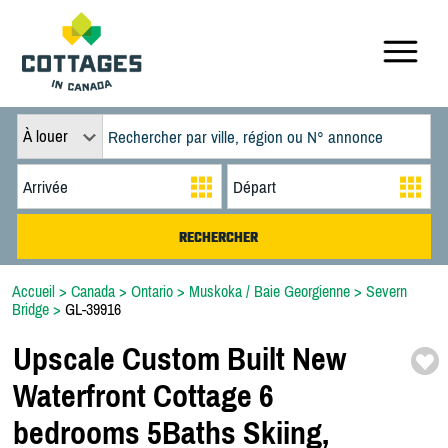
À louer
Accueil
>
Canada
>
Ontario
>
Muskoka / Baie Georgienne
>
Severn
Bridge
>
GL-39916
Upscale Custom Built New
Waterfront Cottage 6
bedrooms 5Baths Skiing,