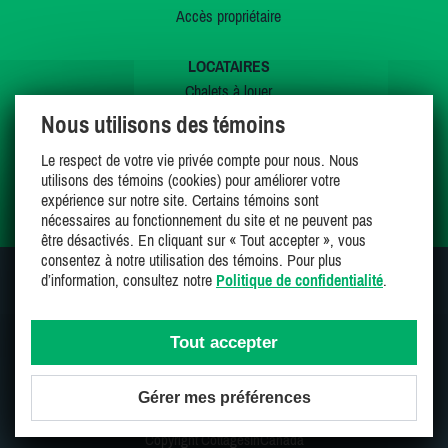
Accès propriétaire
LOCATAIRES
Chalets à louer
Chalets à vendre
Nous utilisons des témoins
Dernières inscriptions
Le respect de votre vie privée compte pour nous. Nous
Offres spéciales
utilisons des témoins (cookies) pour améliorer votre
Mes favoris
expérience sur notre site. Certains témoins sont
nécessaires au fonctionnement du site et ne peuvent pas
être désactivés. En cliquant sur « Tout accepter », vous
consentez à notre utilisation des témoins. Pour plus
d’information, consultez notre
Politique de confidentialité
.
SUIVEZ-NOUS SUR
Tout accepter
Gérer mes préférences
Une entreprise 100% canadienne et fière de l'être
Copyright CottagesInCanada