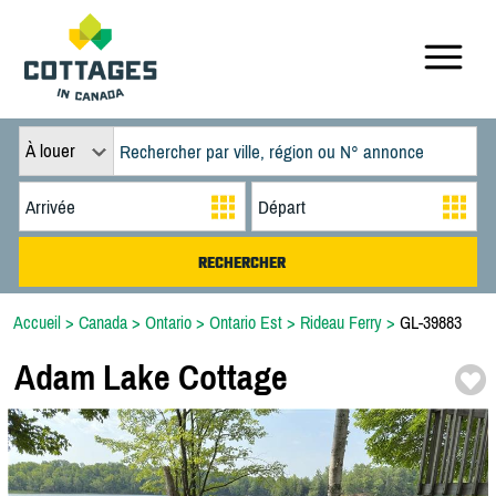
À louer
Accueil
>
Canada
>
Ontario
>
Ontario Est
>
Rideau Ferry
>
GL-39883
Adam Lake Cottage