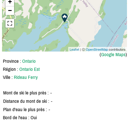
+
−
Leaflet
| Ⓒ
OpenStreetMap
contributors
(
Google Maps
)
Province :
Ontario
Région :
Ontario Est
Ville :
Rideau Ferry
Mont de ski le plus près :
-
Distance du mont de ski :
-
Plan d'eau le plus près :
-
Bord de l'eau : Oui