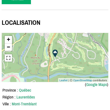
LOCALISATION
+
−
Leaflet
| Ⓒ
OpenStreetMap
contributors
(
Google Maps
)
Province :
Québec
Région :
Laurentides
Ville :
Mont-Tremblant