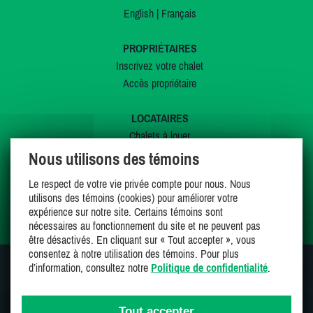
English
|
Français
PROPRIÉTAIRES
Inscrivez votre chalet
Accès propriétaire
LOCATAIRES
Chalets à louer
Chalets à vendre
Nous utilisons des témoins
Dernières inscriptions
Le respect de votre vie privée compte pour nous. Nous
Offres spéciales
utilisons des témoins (cookies) pour améliorer votre
Mes favoris
expérience sur notre site. Certains témoins sont
nécessaires au fonctionnement du site et ne peuvent pas
être désactivés. En cliquant sur « Tout accepter », vous
consentez à notre utilisation des témoins. Pour plus
d’information, consultez notre
Politique de confidentialité
.
SUIVEZ-NOUS SUR
Tout accepter