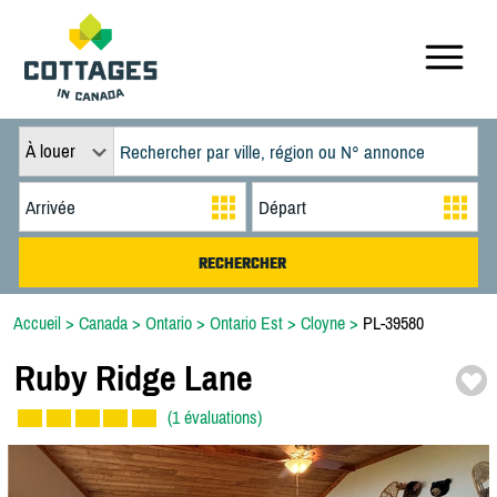
À louer
Accueil
>
Canada
>
Ontario
>
Ontario Est
>
Cloyne
>
PL-39580
Ruby Ridge Lane
(1 évaluations)