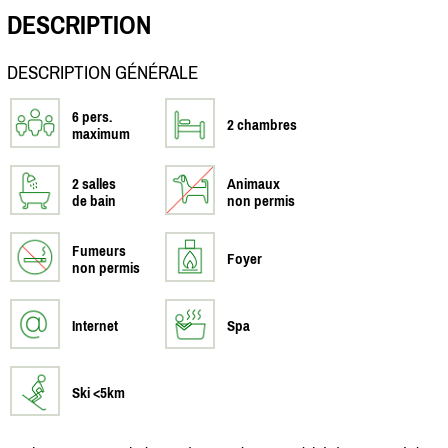
DESCRIPTION
DESCRIPTION GÉNÉRALE
6 pers.
2 chambres
maximum
2 salles
Animaux
de bain
non permis
Fumeurs
Foyer
non permis
Internet
Spa
Ski <5km