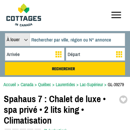
À louer
Accueil
>
Canada
>
Québec
>
Laurentides
>
Lac-Supérieur
>
GL-39279
Spahaus 7 :
Chalet de luxe •
spa privé • 2 lits king •
Climatisation