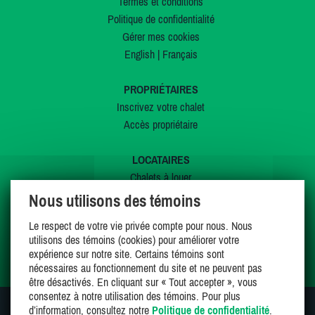
Termes et conditions
Politique de confidentialité
Gérer mes cookies
English
|
Français
PROPRIÉTAIRES
Inscrivez votre chalet
Accès propriétaire
LOCATAIRES
Chalets à louer
Chalets à vendre
Nous utilisons des témoins
Dernières inscriptions
Le respect de votre vie privée compte pour nous. Nous
Offres spéciales
utilisons des témoins (cookies) pour améliorer votre
Mes favoris
expérience sur notre site. Certains témoins sont
nécessaires au fonctionnement du site et ne peuvent pas
être désactivés. En cliquant sur « Tout accepter », vous
consentez à notre utilisation des témoins. Pour plus
d’information, consultez notre
Politique de confidentialité
.