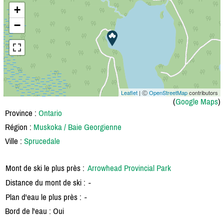
+
−
Leaflet
| Ⓒ
OpenStreetMap
contributors
(
Google Maps
)
Province :
Ontario
Région :
Muskoka / Baie Georgienne
Ville :
Sprucedale
Mont de ski le plus près :
Arrowhead Provincial Park
Distance du mont de ski :
-
Plan d'eau le plus près :
-
Bord de l'eau : Oui