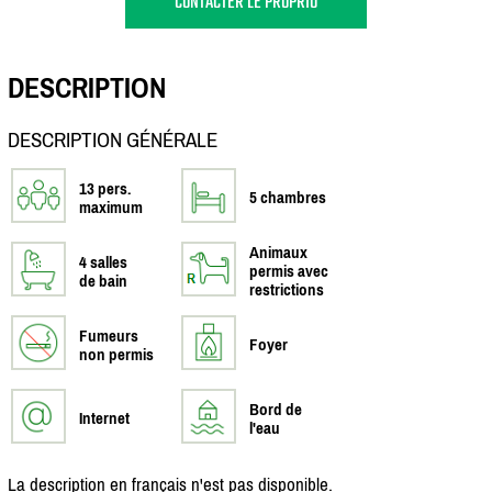
CONTACTER LE PROPRIO
DESCRIPTION
DESCRIPTION GÉNÉRALE
13 pers.
5 chambres
maximum
Animaux
4 salles
permis avec
de bain
restrictions
Fumeurs
Foyer
non permis
Bord de
Internet
l'eau
La description en français n'est pas disponible.