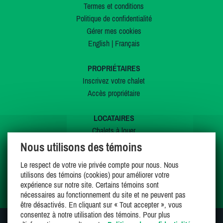
Termes et conditions
Politique de confidentialité
Gérer mes cookies
English
|
Français
PROPRIÉTAIRES
Inscrivez votre chalet
Accès propriétaire
LOCATAIRES
Chalets à louer
Chalets à vendre
Nous utilisons des témoins
Dernières inscriptions
Le respect de votre vie privée compte pour nous. Nous
Offres spéciales
utilisons des témoins (cookies) pour améliorer votre
Mes favoris
expérience sur notre site. Certains témoins sont
nécessaires au fonctionnement du site et ne peuvent pas
être désactivés. En cliquant sur « Tout accepter », vous
consentez à notre utilisation des témoins. Pour plus