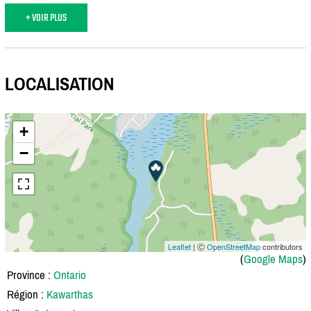
+ VOIR PLUS
LOCALISATION
+
−
Leaflet
| Ⓒ
OpenStreetMap
contributors
(
Google Maps
)
Province :
Ontario
Région :
Kawarthas