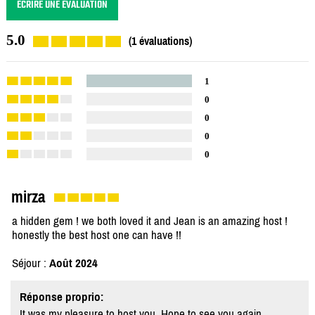
ÉCRIRE UNE ÉVALUATION
5.0
(1 évaluations)
1
0
0
0
0
mirza
a hidden gem ! we both loved it and Jean is an amazing host !
honestly the best host one can have !!
Séjour :
Août 2024
Réponse proprio:
It was my pleasure to host you. Hope to see you again.