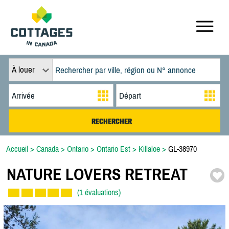
À louer
Accueil
>
Canada
>
Ontario
>
Ontario Est
>
Killaloe
>
GL-38970
NATURE LOVERS RETREAT
(1 évaluations)