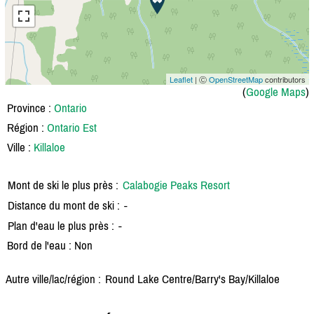
Leaflet
| Ⓒ
OpenStreetMap
contributors
(
Google Maps
)
Province :
Ontario
Région :
Ontario Est
Ville :
Killaloe
Mont de ski le plus près :
Calabogie Peaks Resort
Distance du mont de ski :
-
Plan d'eau le plus près :
-
Bord de l'eau : Non
Autre ville/lac/région :
Round Lake Centre/
Barry's Bay/
Killaloe