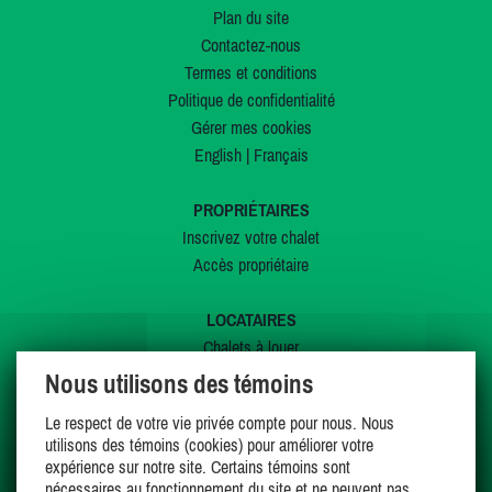
Plan du site
Contactez-nous
Termes et conditions
Politique de confidentialité
Gérer mes cookies
English
|
Français
PROPRIÉTAIRES
Inscrivez votre chalet
Accès propriétaire
LOCATAIRES
Chalets à louer
Chalets à vendre
Nous utilisons des témoins
Dernières inscriptions
Le respect de votre vie privée compte pour nous. Nous
Offres spéciales
utilisons des témoins (cookies) pour améliorer votre
Mes favoris
expérience sur notre site. Certains témoins sont
nécessaires au fonctionnement du site et ne peuvent pas