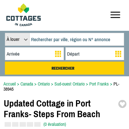
À louer
Accueil
>
Canada
>
Ontario
>
Sud-ouest Ontario
>
Port Franks
>
PL-
38945
Updated Cottage in Port
Franks-
Steps From Beach
(0 évaluation)