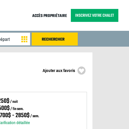
INSCRIVEZ VOTRE CHALET
ACCÈS PROPRIÉTAIRE
Ajouter aux favoris
250$
/ nuit
500$
/ fin sem.
1700$ - 2850$
/ sem.
arification détaillée