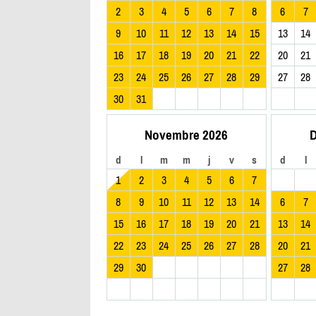
2
3
4
5
6
7
8
6
7
9
10
11
12
13
14
15
13
14
16
17
18
19
20
21
22
20
21
23
24
25
26
27
28
29
27
28
30
31
Novembre 2026
D
d
l
m
m
j
v
s
d
l
1
2
3
4
5
6
7
8
9
10
11
12
13
14
6
7
15
16
17
18
19
20
21
13
14
22
23
24
25
26
27
28
20
21
29
30
27
28