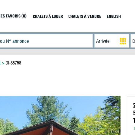
ES FAVORIS (0)
CHALETS À LOUER
CHALETS À VENDRE
ENGLISH
t
>
DI-38758
T