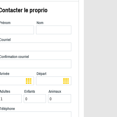
Contacter le proprio
Prénom
Nom
Courriel
Confirmation courriel
Arrivée
Départ
Adultes
Enfants
Animaux
2/40
Téléphone