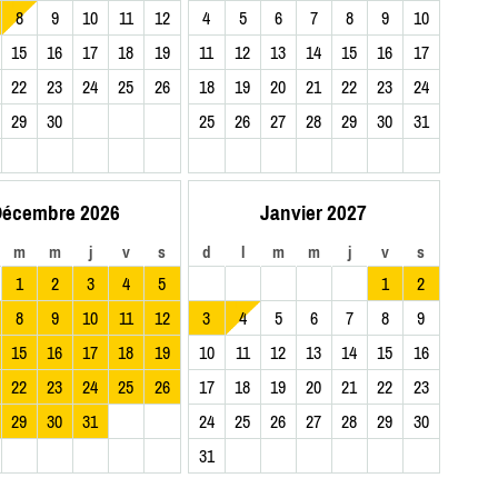
8
9
10
11
12
4
5
6
7
8
9
10
15
16
17
18
19
11
12
13
14
15
16
17
22
23
24
25
26
18
19
20
21
22
23
24
29
30
25
26
27
28
29
30
31
écembre 2026
Janvier 2027
m
m
j
v
s
d
l
m
m
j
v
s
1
2
3
4
5
1
2
8
9
10
11
12
3
4
5
6
7
8
9
15
16
17
18
19
10
11
12
13
14
15
16
22
23
24
25
26
17
18
19
20
21
22
23
29
30
31
24
25
26
27
28
29
30
31