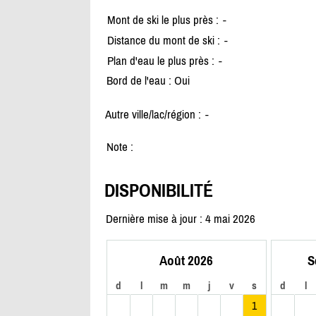
Mont de ski le plus près :
-
Distance du mont de ski :
-
Plan d'eau le plus près :
-
Bord de l'eau : Oui
Autre ville/lac/région :
-
Note :
DISPONIBILITÉ
Dernière mise à jour : 4 mai 2026
Août 2026
S
d
l
m
m
j
v
s
d
l
1