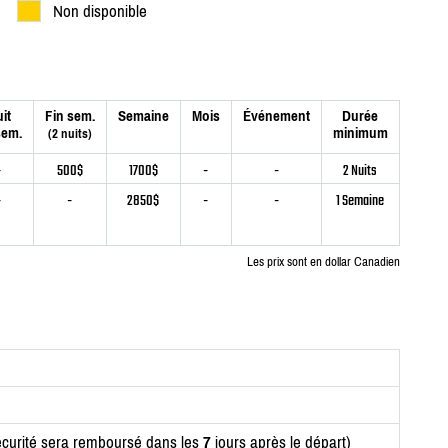
Non disponible
it
Fin sem.
Semaine
Mois
Événement
Durée
sem.
minimum
(2 nuits)
-
500$
1700$
-
-
2 Nuits
-
-
2850$
-
-
1 Semaine
Les prix sont en dollar Canadien
curité sera remboursé dans les
7
jours après le départ)