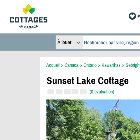
M
À louer
Accueil
>
Canada
>
Ontario
>
Kawarthas
>
Sebrigh
Sunset Lake Cottage
(0 évaluation)