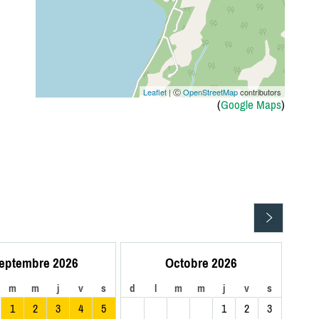
Leaflet
| Ⓒ
OpenStreetMap
contributors
(
Google Maps
)
eptembre 2026
Octobre 2026
m
m
j
v
s
d
l
m
m
j
v
s
1
2
3
4
5
1
2
3