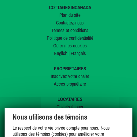
COTTAGESINCANADA
Plan du site
Contactez-nous
Termes et conditions
Politique de confidentialité
Gérer mes cookies
English
|
Français
PROPRIÉTAIRES
Inscrivez votre chalet
Accès propriétaire
LOCATAIRES
Chalets à louer
Chalets à vendre
Nous utilisons des témoins
Dernières inscriptions
Le respect de votre vie privée compte pour nous. Nous
Offres spéciales
utilisons des témoins (cookies) pour améliorer votre