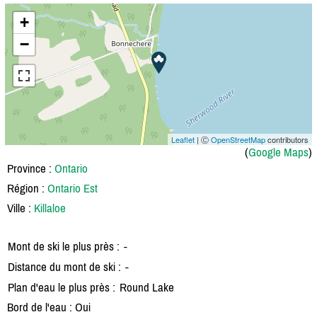
+
−
Leaflet
| Ⓒ
OpenStreetMap
contributors
(
Google Maps
)
Province :
Ontario
Région :
Ontario Est
Ville :
Killaloe
Mont de ski le plus près :
-
Distance du mont de ski :
-
Plan d'eau le plus près :
Round Lake
Bord de l'eau : Oui