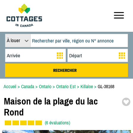
À louer
Accueil
>
Canada
>
Ontario
>
Ontario Est
>
Killaloe
>
GL-38168
Maison de la plage du lac
Rond
(6 évaluations)