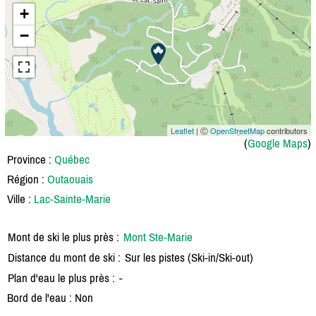
+
−
Leaflet
| Ⓒ
OpenStreetMap
contributors
(
Google Maps
)
Province :
Québec
Région :
Outaouais
Ville :
Lac-Sainte-Marie
Mont de ski le plus près :
Mont Ste-Marie
Distance du mont de ski :
Sur les pistes (Ski-in/Ski-out)
Plan d'eau le plus près :
-
Bord de l'eau : Non