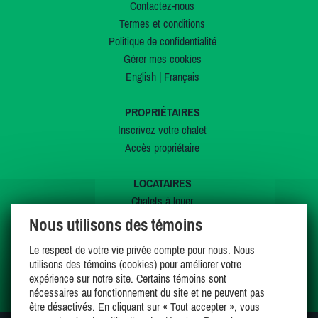
Contactez-nous
Termes et conditions
Politique de confidentialité
Gérer mes cookies
English
|
Français
PROPRIÉTAIRES
Inscrivez votre chalet
Accès propriétaire
LOCATAIRES
Chalets à louer
Chalets à vendre
Nous utilisons des témoins
Dernières inscriptions
Le respect de votre vie privée compte pour nous. Nous
Offres spéciales
utilisons des témoins (cookies) pour améliorer votre
Mes favoris
expérience sur notre site. Certains témoins sont
nécessaires au fonctionnement du site et ne peuvent pas
être désactivés. En cliquant sur « Tout accepter », vous