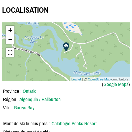
LOCALISATION
+
−
Leaflet
| Ⓒ
OpenStreetMap
contributors
(
Google Maps
)
Province :
Ontario
Région :
Algonquin / Haliburton
Ville :
Barrys Bay
Mont de ski le plus près :
Calabogie Peaks Resort
Distance du mont de ski :
-