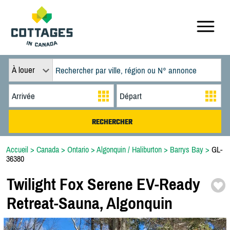
À louer
Accueil
>
Canada
>
Ontario
>
Algonquin / Haliburton
>
Barrys Bay
>
GL-
36380
Twilight Fox Serene EV-
Ready
Retreat-
Sauna,
Algonquin