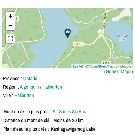
+
−
Leaflet
| Ⓒ
OpenStreetMap
contributors
(
Google Maps
)
Province :
Ontario
Région :
Algonquin / Haliburton
Ville :
Haliburton
Mont de ski le plus près :
Sir Sam's Ski Area
Distance du mont de ski :
Moins de 20 km
Plan d'eau le plus près :
Kashagawigamog Lake