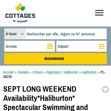
À louer
Accueil
>
Canada
>
Ontario
>
Algonquin / Haliburton
>
Haliburton
>
PL-
36239
SEPT LONG WEEKEND
Availability*
Haliburton*
Spectacular Swimming and