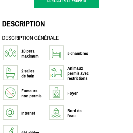
CONTACTER LE PROPRIO
DESCRIPTION
DESCRIPTION GÉNÉRALE
10 pers.
5 chambres
maximum
Animaux
2 salles
permis avec
de bain
restrictions
Fumeurs
Foyer
non permis
Bord de
Internet
l'eau
Ski <20km