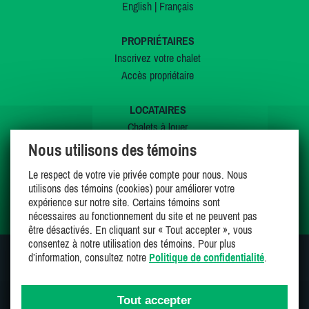
English
|
Français
PROPRIÉTAIRES
Inscrivez votre chalet
Accès propriétaire
LOCATAIRES
Chalets à louer
Chalets à vendre
Nous utilisons des témoins
Dernières inscriptions
Le respect de votre vie privée compte pour nous. Nous
Offres spéciales
utilisons des témoins (cookies) pour améliorer votre
Mes favoris
expérience sur notre site. Certains témoins sont
nécessaires au fonctionnement du site et ne peuvent pas
être désactivés. En cliquant sur « Tout accepter », vous
consentez à notre utilisation des témoins. Pour plus
d’information, consultez notre
Politique de confidentialité
.
SUIVEZ-NOUS SUR
Tout accepter