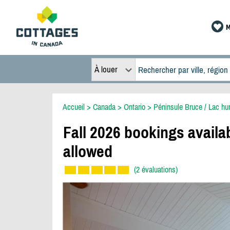
M
À louer
Accueil
>
Canada
>
Ontario
>
Péninsule Bruce / Lac hu
Fall 2026 bookings availa
allowed
(2 évaluations)