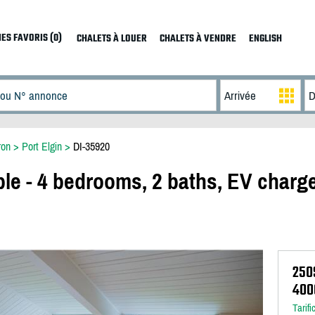
ES FAVORIS (0)
CHALETS À LOUER
CHALETS À VENDRE
ENGLISH
ron
>
Port Elgin
>
DI-35920
ble - 4 bedrooms, 2 baths, EV charg
250
400
Tarifi