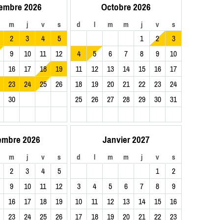
embre 2026
Octobre 2026
m
j
v
s
d
l
m
m
j
v
s
2
3
4
5
1
2
3
9
10
11
12
4
5
6
7
8
9
10
16
17
18
19
11
12
13
14
15
16
17
23
24
25
26
18
19
20
21
22
23
24
30
25
26
27
28
29
30
31
embre 2026
Janvier 2027
m
j
v
s
d
l
m
m
j
v
s
2
3
4
5
1
2
9
10
11
12
3
4
5
6
7
8
9
16
17
18
19
10
11
12
13
14
15
16
23
24
25
26
17
18
19
20
21
22
23