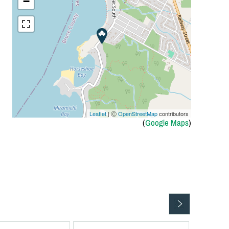
−
Leaflet
| Ⓒ
OpenStreetMap
contributors
(
Google Maps
)