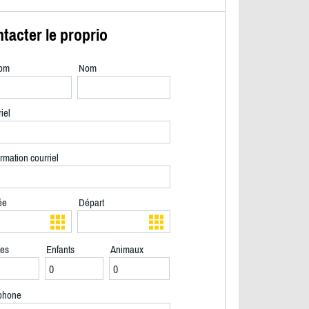
tacter le proprio
om
Nom
iel
rmation courriel
ée
Départ
tes
Enfants
Animaux
2/40
phone