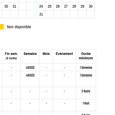
30
31
24
25
26
27
28
29
30
31
Non disponible
Fin sem.
Semaine
Mois
Événement
Durée
minimum
(2 nuits)
-
4000$
-
-
1 Semaine
-
4000$
-
-
1 Semaine
-
-
-
-
2 Nuits
-
-
-
-
1 Nuit