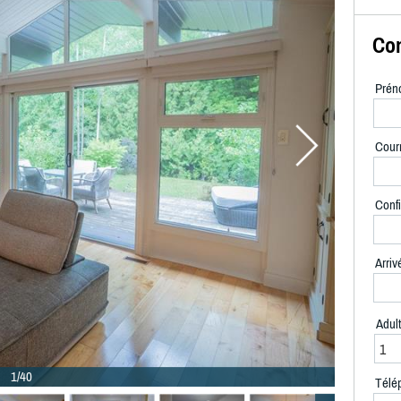
Con
Prén
Courr
Confi
Arriv
Adul
1/40
Télé