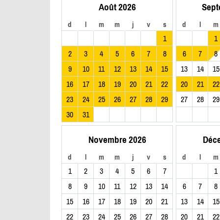
Août 2026
Sept
d
l
m
m
j
v
s
d
l
m
1
1
2
3
4
5
6
7
8
6
7
8
9
10
11
12
13
14
15
13
14
15
16
17
18
19
20
21
22
20
21
22
23
24
25
26
27
28
29
27
28
29
30
31
Novembre 2026
Déc
d
l
m
m
j
v
s
d
l
m
1
2
3
4
5
6
7
1
8
9
10
11
12
13
14
6
7
8
15
16
17
18
19
20
21
13
14
15
22
23
24
25
26
27
28
20
21
22