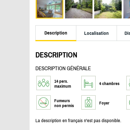
Description
Localisation
Di
DESCRIPTION
DESCRIPTION GÉNÉRALE
14 pers.
4 chambres
maximum
Fumeurs
Foyer
non permis
La description en français n'est pas disponible.