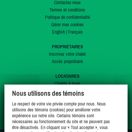
Contactez-nous
Termes et conditions
Politique de confidentialité
Gérer mes cookies
English
|
Français
PROPRIÉTAIRES
Inscrivez votre chalet
Accès propriétaire
LOCATAIRES
Chalets à louer
Chalets à vendre
Nous utilisons des témoins
Dernières inscriptions
Le respect de votre vie privée compte pour nous. Nous
Offres spéciales
utilisons des témoins (cookies) pour améliorer votre
Mes favoris
expérience sur notre site. Certains témoins sont
nécessaires au fonctionnement du site et ne peuvent pas
être désactivés. En cliquant sur « Tout accepter », vous