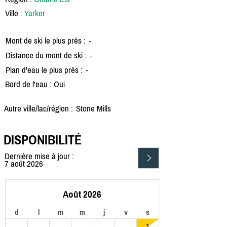
Ville :
Yarker
Mont de ski le plus près :
-
Distance du mont de ski :
-
Plan d'eau le plus près :
-
Bord de l'eau : Oui
Autre ville/lac/région :
Stone Mills
DISPONIBILITÉ
Dernière mise à jour :
7 août 2026
Août 2026
d
l
m
m
j
v
s
1