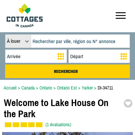
À louer
Accueil
>
Canada
>
Ontario
>
Ontario Est
>
Yarker
>
DI-34711
Welcome to Lake House On
the Park
(1 évaluations)