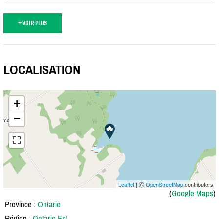
+ VOIR PLUS
LOCALISATION
+
−
Leaflet
| Ⓒ
OpenStreetMap
contributors
(
Google Maps
)
Province :
Ontario
Région :
Ontario Est