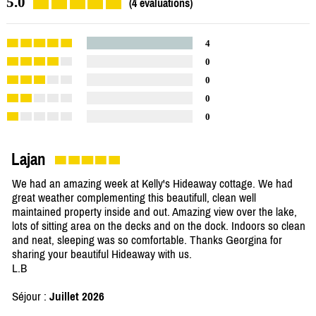
5.0
(4 évaluations)
4
0
0
0
0
Lajan
We had an amazing week at Kelly's Hideaway cottage. We had
great weather complementing this beautifull, clean well
maintained property inside and out. Amazing view over the lake,
lots of sitting area on the decks and on the dock. Indoors so clean
and neat, sleeping was so comfortable. Thanks Georgina for
sharing your beautiful Hideaway with us.
L.B
Séjour :
Juillet 2026