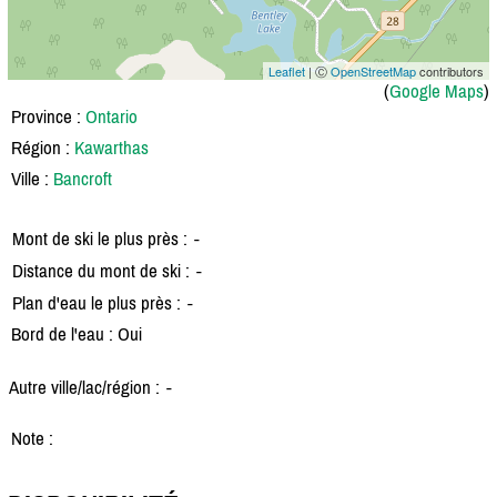
Leaflet
| Ⓒ
OpenStreetMap
contributors
(
Google Maps
)
Province :
Ontario
Région :
Kawarthas
Ville :
Bancroft
Mont de ski le plus près :
-
Distance du mont de ski :
-
Plan d'eau le plus près :
-
Bord de l'eau : Oui
Autre ville/lac/région :
-
Note :