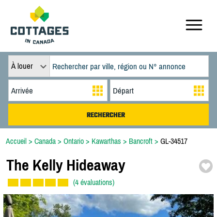
À louer
Accueil
>
Canada
>
Ontario
>
Kawarthas
>
Bancroft
>
GL-34517
The Kelly Hideaway
(4 évaluations)