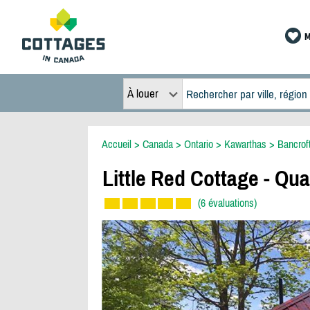
M
À louer
Accueil
>
Canada
>
Ontario
>
Kawarthas
>
Bancrof
Little Red Cottage - Q
(6 évaluations)