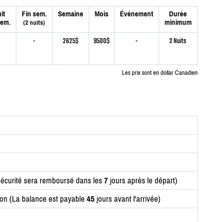
it
Fin sem.
Semaine
Mois
Événement
Durée
sem.
minimum
(2 nuits)
-
2625$
9500$
-
2 Nuits
Les prix sont en dollar Canadien
écurité sera remboursé dans les
7
jours après le départ)
ion (La balance est payable
45
jours avant l'arrivée)