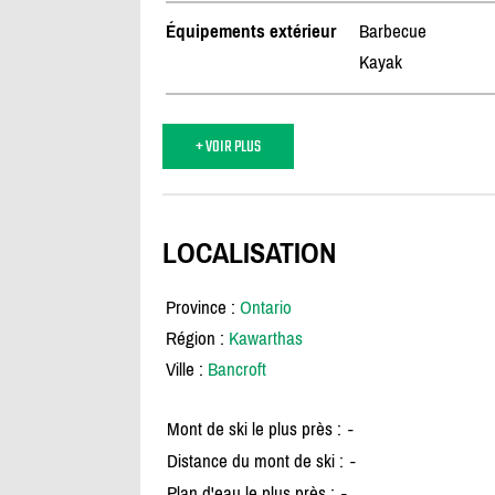
Équipements extérieur
Barbecue
Kayak
+ VOIR PLUS
LOCALISATION
Province :
Ontario
Région :
Kawarthas
Ville :
Bancroft
Mont de ski le plus près :
-
Distance du mont de ski :
-
Plan d'eau le plus près :
-