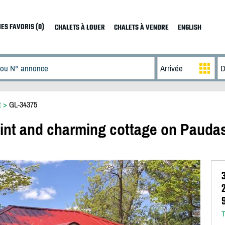
ES FAVORIS (0)
CHALETS À LOUER
CHALETS À VENDRE
ENGLISH
t
>
GL-34375
uaint and charming cottage on Pauda
T