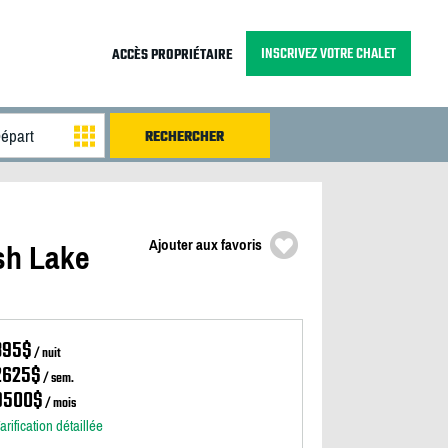
INSCRIVEZ VOTRE CHALET
ACCÈS PROPRIÉTAIRE
Ajouter aux favoris
sh Lake
395$
/ nuit
2625$
/ sem.
9500$
/ mois
arification détaillée