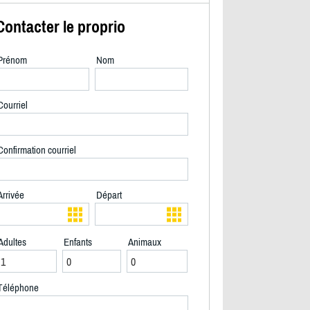
Contacter le proprio
Prénom
Nom
Courriel
Confirmation courriel
Arrivée
Départ
Adultes
Enfants
Animaux
2/19
Téléphone