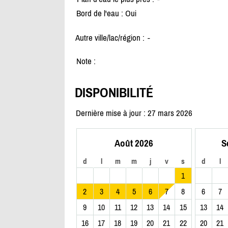
Bord de l'eau : Oui
Autre ville/lac/région :
-
Note :
DISPONIBILITÉ
Dernière mise à jour : 27 mars 2026
Août 2026
S
d
l
m
m
j
v
s
d
l
1
2
3
4
5
6
7
8
6
7
9
10
11
12
13
14
15
13
14
16
17
18
19
20
21
22
20
21