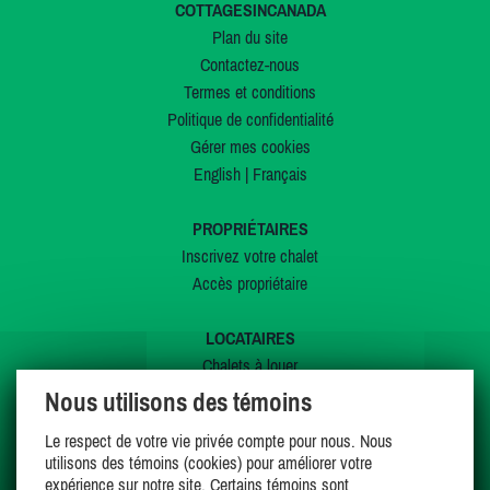
COTTAGESINCANADA
Plan du site
Contactez-nous
Termes et conditions
Politique de confidentialité
Gérer mes cookies
English
|
Français
PROPRIÉTAIRES
Inscrivez votre chalet
Accès propriétaire
LOCATAIRES
Chalets à louer
Chalets à vendre
Nous utilisons des témoins
Dernières inscriptions
Le respect de votre vie privée compte pour nous. Nous
Offres spéciales
utilisons des témoins (cookies) pour améliorer votre
Mes favoris
expérience sur notre site. Certains témoins sont