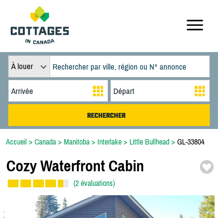
À louer
Accueil
>
Canada
>
Manitoba
>
Interlake
>
Little Bullhead
>
GL-33804
Cozy Waterfront Cabin
(2 évaluations)