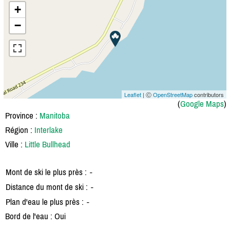
+
−
Leaflet
| Ⓒ
OpenStreetMap
contributors
(
Google Maps
)
Province :
Manitoba
Région :
Interlake
Ville :
Little Bullhead
Mont de ski le plus près :
-
Distance du mont de ski :
-
Plan d'eau le plus près :
-
Bord de l'eau : Oui