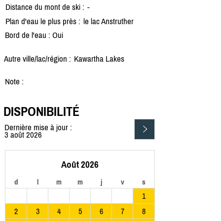
Distance du mont de ski :
-
Plan d'eau le plus près :
le lac Anstruther
Bord de l'eau : Oui
Autre ville/lac/région :
Kawartha Lakes
Note :
DISPONIBILITÉ
Dernière mise à jour :
3 août 2026
Août 2026
d
l
m
m
j
v
s
1
2
3
4
5
6
7
8