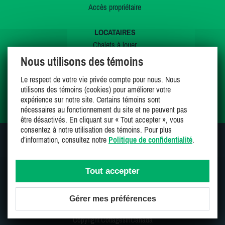
Accès propriétaire
LOCATAIRES
Chalets à louer
Chalets à vendre
Nous utilisons des témoins
Dernières inscriptions
Le respect de votre vie privée compte pour nous. Nous
Offres spéciales
utilisons des témoins (cookies) pour améliorer votre
Mes favoris
expérience sur notre site. Certains témoins sont
nécessaires au fonctionnement du site et ne peuvent pas
être désactivés. En cliquant sur « Tout accepter », vous
consentez à notre utilisation des témoins. Pour plus
d’information, consultez notre
Politique de confidentialité
.
SUIVEZ-NOUS SUR
Tout accepter
Gérer mes préférences
Une entreprise 100% canadienne et fière de l'être
Copyright CottagesInCanada