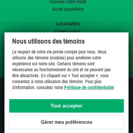
Inscrivez votre chalet
Accès propriétaire
LOCATAIRES
Chalets à louer
Chalets à vendre
Nous utilisons des témoins
Dernières inscriptions
Le respect de votre vie privée compte pour nous. Nous
Offres spéciales
utilisons des témoins (cookies) pour améliorer votre
Mes favoris
expérience sur notre site. Certains témoins sont
nécessaires au fonctionnement du site et ne peuvent pas
être désactivés. En cliquant sur « Tout accepter », vous
consentez à notre utilisation des témoins. Pour plus
d’information, consultez notre
Politique de confidentialité
.
SUIVEZ-NOUS SUR
Tout accepter
Gérer mes préférences
Une entreprise 100% canadienne et fière de l'être