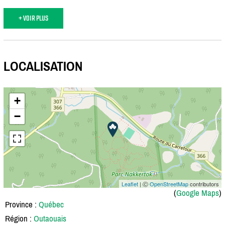
+ VOIR PLUS
LOCALISATION
+
−
Leaflet
| Ⓒ
OpenStreetMap
contributors
(
Google Maps
)
Province :
Québec
Région :
Outaouais