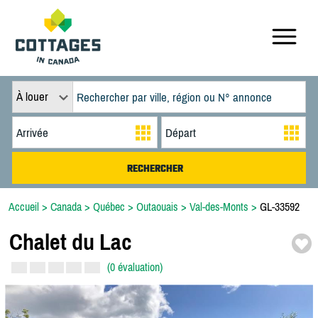
À louer
Accueil
>
Canada
>
Québec
>
Outaouais
>
Val-des-Monts
>
GL-33592
Chalet du Lac
(0 évaluation)