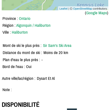
Leaflet
| Ⓒ
OpenStreetMap
contributors
(
Google Maps
)
Province :
Ontario
Région :
Algonquin / Haliburton
Ville :
Haliburton
Mont de ski le plus près :
Sir Sam's Ski Area
Distance du mont de ski :
Moins de 20 km
Plan d'eau le plus près :
-
Bord de l'eau : Oui
Autre ville/lac/région :
Dysart Et Al
Note :
DISPONIBILITÉ