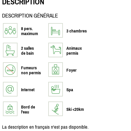
DESCRIPTION
DESCRIPTION GÉNÉRALE
8 pers.
3 chambres
maximum
2 salles
Animaux
de bain
permis
Fumeurs
Foyer
non permis
Internet
Spa
Bord de
Ski <20km
l'eau
La description en français n'est pas disponible.