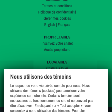
Termes et conditions
Politique de confidentialité
Gérer mes cookies
English
|
Français
PROPRIÉTAIRES
Inscrivez votre chalet
Accès propriétaire
LOCATAIRES
Chalets à louer
Chalets à vendre
Nous utilisons des témoins
Dernières inscriptions
Le respect de votre vie privée compte pour nous. Nous
Offres spéciales
utilisons des témoins (cookies) pour améliorer votre
Mes favoris
expérience sur notre site. Certains témoins sont
nécessaires au fonctionnement du site et ne peuvent pas
être désactivés. En cliquant sur « Tout accepter », vous
consentez à notre utilisation des témoins. Pour plus