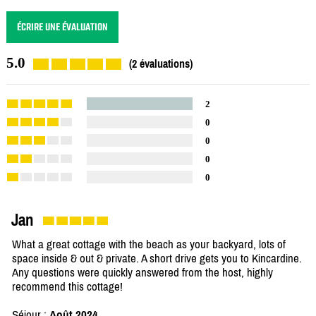
ÉCRIRE UNE ÉVALUATION
5.0
(2 évaluations)
2
0
0
0
0
Jan
What a great cottage with the beach as your backyard, lots of
space inside & out & private. A short drive gets you to Kincardine.
Any questions were quickly answered from the host, highly
recommend this cottage!
Séjour :
Août 2024