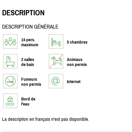
DESCRIPTION
DESCRIPTION GÉNÉRALE
14 pers.
5 chambres
maximum
2 salles
Animaux
de bain
non permis
Fumeurs
Internet
non permis
Bord de
l'eau
La description en français n'est pas disponible.