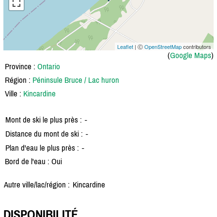
Leaflet
| Ⓒ
OpenStreetMap
contributors
(
Google Maps
)
Province :
Ontario
Région :
Péninsule Bruce / Lac huron
Ville :
Kincardine
Mont de ski le plus près :
-
Distance du mont de ski :
-
Plan d'eau le plus près :
-
Bord de l'eau : Oui
Autre ville/lac/région :
Kincardine
DISPONIBILITÉ