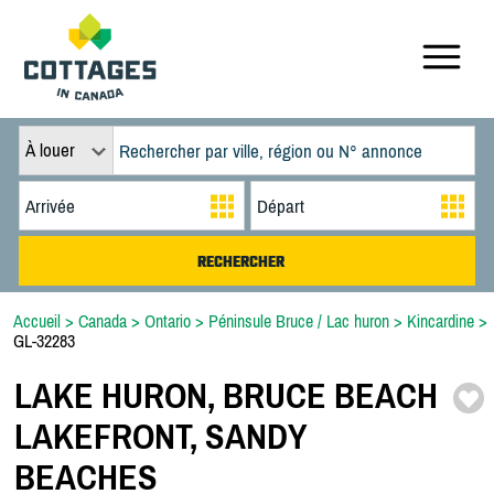
À louer
Accueil
>
Canada
>
Ontario
>
Péninsule Bruce / Lac huron
>
Kincardine
>
GL-32283
LAKE HURON,
BRUCE BEACH
LAKEFRONT,
SANDY
BEACHES