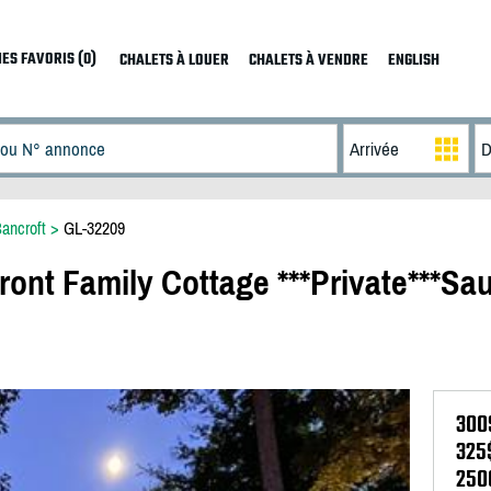
ES FAVORIS (0)
CHALETS À LOUER
CHALETS À VENDRE
ENGLISH
ancroft
>
GL-32209
ront Family Cottage ***Private***Sa
300
325
250