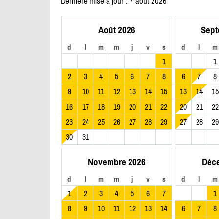
Dernière mise à jour : 7 août 2026
Août 2026
Sept
d
l
m
m
j
v
s
d
l
m
1
1
2
3
4
5
6
7
8
6
7
8
9
10
11
12
13
14
15
13
14
15
16
17
18
19
20
21
22
20
21
22
23
24
25
26
27
28
29
27
28
29
30
31
Novembre 2026
Déc
d
l
m
m
j
v
s
d
l
m
1
2
3
4
5
6
7
1
8
9
10
11
12
13
14
6
7
8