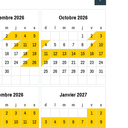
embre 2026
Octobre 2026
m
j
v
s
d
l
m
m
j
v
s
2
3
4
5
1
2
3
9
10
11
12
4
5
6
7
8
9
10
16
17
18
19
11
12
13
14
15
16
17
23
24
25
26
18
19
20
21
22
23
24
30
25
26
27
28
29
30
31
embre 2026
Janvier 2027
m
j
v
s
d
l
m
m
j
v
s
2
3
4
5
1
2
9
10
11
12
3
4
5
6
7
8
9