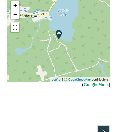
+
−
Leaflet
| Ⓒ
OpenStreetMap
contributors
(
Google Maps
)