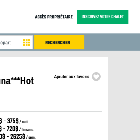
INSCRIVEZ VOTRE CHALET
ACCÈS PROPRIÉTAIRE
Ajouter aux favoris
una***Hot
$ - 375$
/ nuit
$ - 720$
/ fin sem.
0$ - 2625$
/ sem.