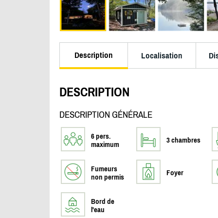
Description
Localisation
Di
DESCRIPTION
DESCRIPTION GÉNÉRALE
6 pers.
3 chambres
maximum
Fumeurs
Foyer
non permis
Bord de
l'eau