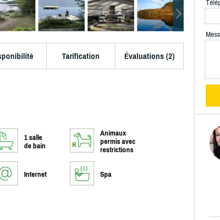
Télé
Mess
sponibilité
Tarification
Évaluations (2)
Animaux
1 salle
permis avec
de bain
restrictions
Internet
Spa