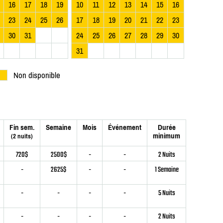
16
17
18
19
10
11
12
13
14
15
16
23
24
25
26
17
18
19
20
21
22
23
30
31
24
25
26
27
28
29
30
31
Non disponible
Fin sem.
Semaine
Mois
Événement
Durée
minimum
(2 nuits)
720$
2500$
-
-
2 Nuits
-
2625$
-
-
1 Semaine
-
-
-
-
5 Nuits
-
-
-
-
2 Nuits