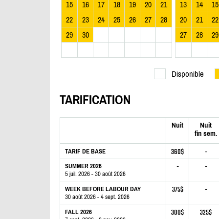
15
16
17
18
19
20
21
13
14
15
22
23
24
25
26
27
28
20
21
22
29
30
27
28
29
Disponible
TARIFICATION
Nuit
Nuit
fin sem.
360$
-
TARIF DE BASE
-
-
SUMMER 2026
5 juil. 2026 - 30 août 2026
375$
-
WEEK BEFORE LABOUR DAY
30 août 2026 - 4 sept. 2026
300$
325$
FALL 2026