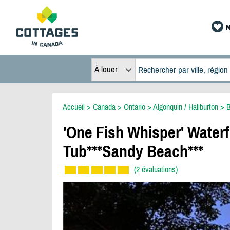
M
À louer
Accueil
>
Canada
>
Ontario
>
Algonquin / Haliburton
>
B
'One Fish Whisper' Waterf
Tub***Sandy Beach***
(2 évaluations)