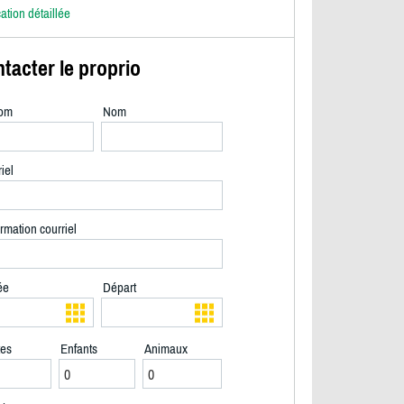
cation détaillée
tacter le proprio
om
Nom
iel
rmation courriel
ée
Départ
tes
Enfants
Animaux
2/40