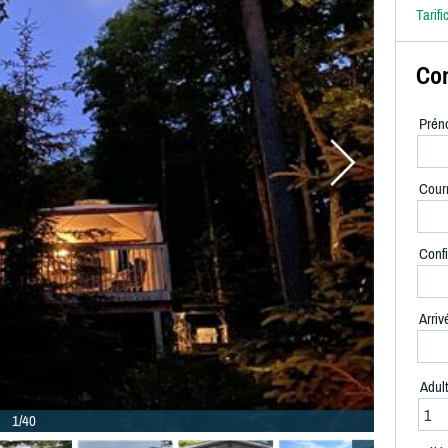
Tarifi
Con
Prén
Courr
Confi
Arriv
Adul
1/40