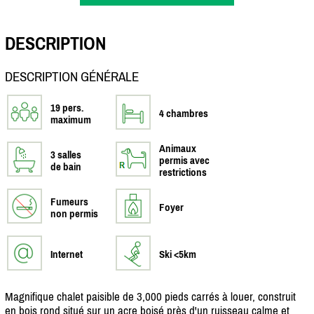
DESCRIPTION
DESCRIPTION GÉNÉRALE
19 pers.
4 chambres
maximum
Animaux
3 salles
permis avec
de bain
restrictions
Fumeurs
Foyer
non permis
Internet
Ski <5km
Magnifique chalet paisible de 3,000 pieds carrés à louer, construit
en bois rond situé sur un acre boisé près d'un ruisseau calme et