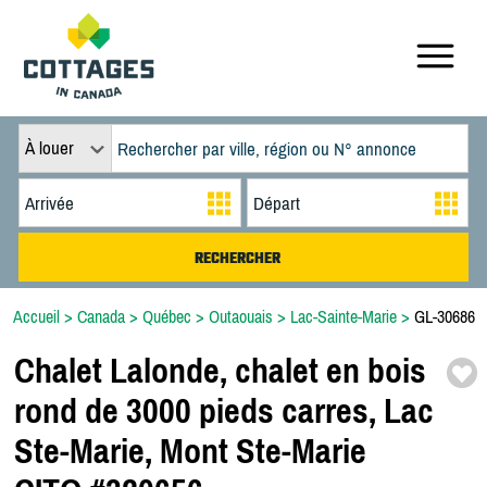
À louer
Accueil
>
Canada
>
Québec
>
Outaouais
>
Lac-Sainte-Marie
>
GL-30686
Chalet Lalonde,
chalet en bois
rond de 3000 pieds carres,
Lac
Ste-
Marie,
Mont Ste-
Marie