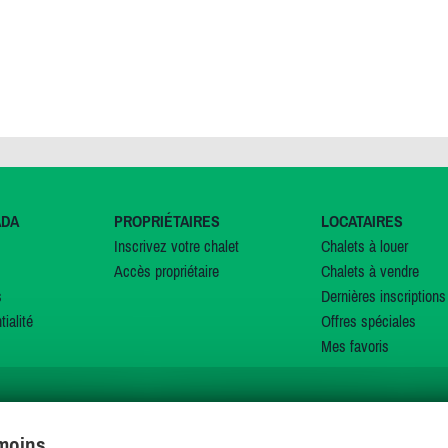
ADA
PROPRIÉTAIRES
LOCATAIRES
Inscrivez votre chalet
Chalets à louer
Accès propriétaire
Chalets à vendre
s
Dernières inscriptions
tialité
Offres spéciales
Mes favoris
émoins