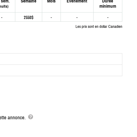
 sem.
Semaine
Mois
Événement
Durée
minimum
nuits)
-
2550$
-
-
-
Les prix sont en dollar Canadien
cette annonce.