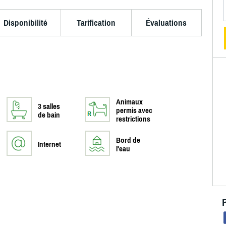
Disponibilité
Tarification
Évaluations
Animaux
3 salles
permis avec
de bain
restrictions
Bord de
Internet
l'eau