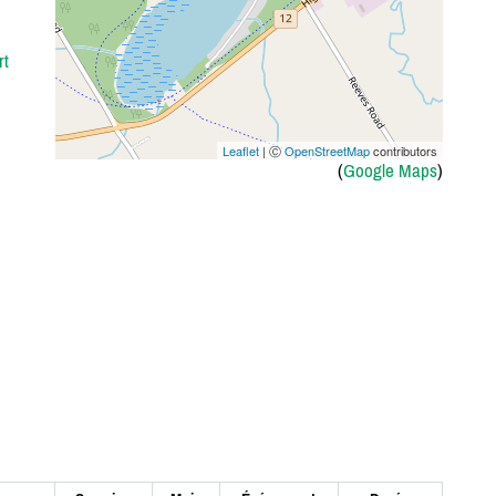
rt
Leaflet
| Ⓒ
OpenStreetMap
contributors
(
Google Maps
)