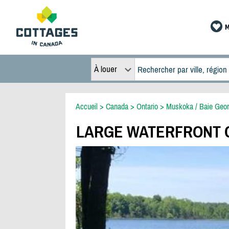
M
À louer
Accueil
>
Canada
>
Ontario
>
Muskoka / Baie Geor
LARGE WATERFRONT C