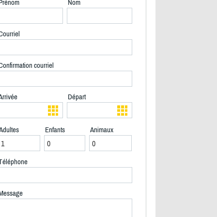
Prénom
Nom
Courriel
Confirmation courriel
Arrivée
Départ
Adultes
Enfants
Animaux
Téléphone
2/38
Message