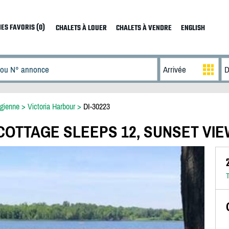
ES FAVORIS (0)
CHALETS À LOUER
CHALETS À VENDRE
ENGLISH
gienne
>
Victoria Harbour
>
DI-30223
OTTAGE SLEEPS 12, SUNSET VI
T