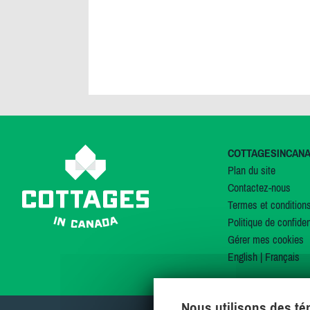
COTTAGESINCAN
Plan du site
Contactez-nous
Termes et condition
Politique de confiden
Gérer mes cookies
English
|
Français
Nous utilisons des t