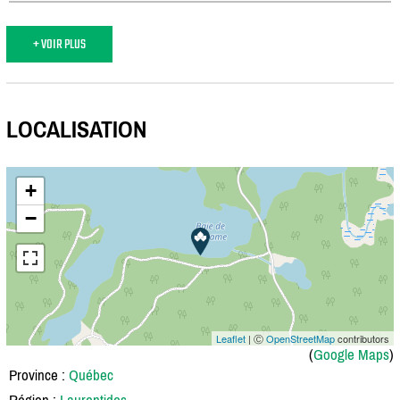
+ VOIR PLUS
LOCALISATION
+
−
Leaflet
| Ⓒ
OpenStreetMap
contributors
(
Google Maps
)
Province :
Québec
Région :
Laurentides