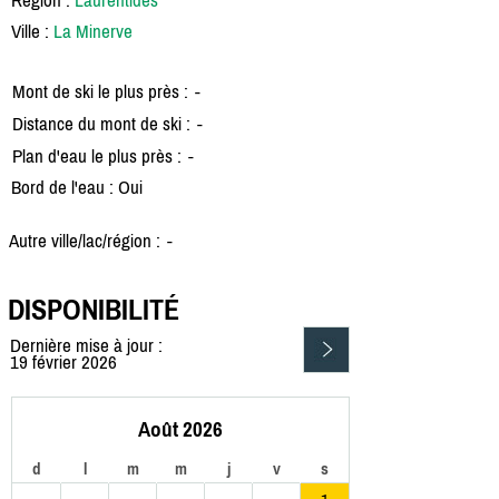
Ville :
La Minerve
Mont de ski le plus près :
-
Distance du mont de ski :
-
Plan d'eau le plus près :
-
Bord de l'eau : Oui
Autre ville/lac/région :
-
DISPONIBILITÉ
Dernière mise à jour :
19 février 2026
Août 2026
d
l
m
m
j
v
s