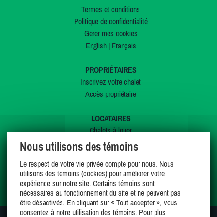
Termes et conditions
Politique de confidentialité
Gérer mes cookies
English
|
Français
PROPRIÉTAIRES
Inscrivez votre chalet
Accès propriétaire
LOCATAIRES
Chalets à louer
Chalets à vendre
Nous utilisons des témoins
Dernières inscriptions
Le respect de votre vie privée compte pour nous. Nous
Offres spéciales
utilisons des témoins (cookies) pour améliorer votre
Mes favoris
expérience sur notre site. Certains témoins sont
nécessaires au fonctionnement du site et ne peuvent pas
être désactivés. En cliquant sur « Tout accepter », vous
consentez à notre utilisation des témoins. Pour plus