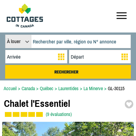
À louer
Accueil
>
Canada
>
Québec
>
Laurentides
>
La Minerve
>
GL-30115
Chalet l'Essentiel
(9 évaluations)