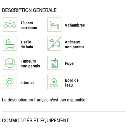
DESCRIPTION GÉNÉRALE
10 pers.
4 chambres
maximum
1 salle
Animaux
de bain
non permis
Fumeurs
Foyer
non permis
Bord de
Internet
l'eau
La description en français n'est pas disponible.
COMMODITÉS ET ÉQUIPEMENT