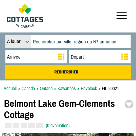
À louer
Accueil
>
Canada
>
Ontario
>
Kawarthas
>
Havelock
>
GL-30021
Belmont Lake Gem-
Clements
Cottage
(0 évaluation)