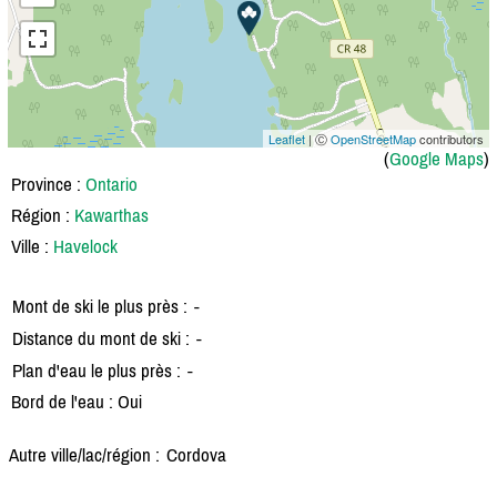
Leaflet
| Ⓒ
OpenStreetMap
contributors
(
Google Maps
)
Province :
Ontario
Région :
Kawarthas
Ville :
Havelock
Mont de ski le plus près :
-
Distance du mont de ski :
-
Plan d'eau le plus près :
-
Bord de l'eau : Oui
Autre ville/lac/région :
Cordova