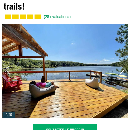
trails!
(28 évaluations)
1/40