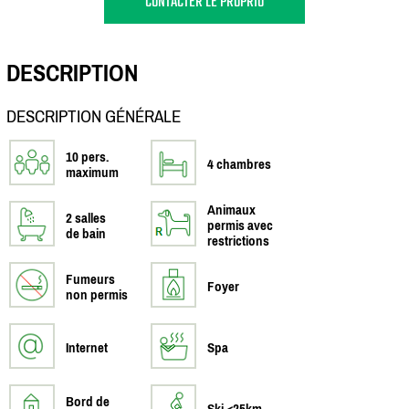
CONTACTER LE PROPRIO
DESCRIPTION
DESCRIPTION GÉNÉRALE
10 pers.
4 chambres
maximum
Animaux
2 salles
permis avec
de bain
restrictions
Fumeurs
Foyer
non permis
Internet
Spa
Bord de
Ski <25km