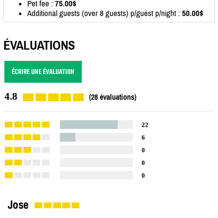
Pet fee :
75.00$
Additional guests (over 8 guests) p/guest p/night :
50.00$
ÉVALUATIONS
ÉCRIRE UNE ÉVALUATION
4.8
(28 évaluations)
22
6
0
0
0
Jose