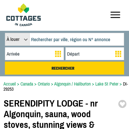
À louer
Accueil
>
Canada
>
Ontario
>
Algonquin / Haliburton
>
Lake St Peter
>
DI-
29253
SERENDIPITY LODGE -
nr
Algonquin,
sauna,
wood
stoves,
stunning views &