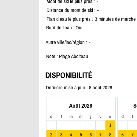
Mont de ski le plus près :
-
Distance du mont de ski :
-
Plan d'eau le plus près :
3 minutes de marche
Bord de l'eau : Oui
Autre ville/lac/région :
-
Note : Plage Aboiteau
DISPONIBILITÉ
Dernière mise à jour : 8 août 2026
Août 2026
S
d
l
m
m
j
v
s
d
l
1
2
3
4
5
6
7
8
6
7