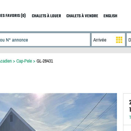
ES FAVORIS (0)
CHALETS À LOUER
CHALETS À VENDRE
ENGLISH
Acadien
>
Cap-Pele
>
GL-28431
T