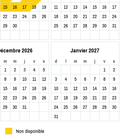
15
16
17
18
19
11
12
13
14
15
16
17
22
23
24
25
26
18
19
20
21
22
23
24
29
30
25
26
27
28
29
30
31
écembre 2026
Janvier 2027
m
m
j
v
s
d
l
m
m
j
v
s
1
2
3
4
5
1
2
8
9
10
11
12
3
4
5
6
7
8
9
15
16
17
18
19
10
11
12
13
14
15
16
22
23
24
25
26
17
18
19
20
21
22
23
29
30
31
24
25
26
27
28
29
30
31
Non disponible