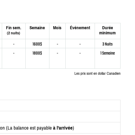
Fin sem.
Semaine
Mois
Événement
Durée
minimum
(2 nuits)
-
1600$
-
-
3 Nuits
-
1800$
-
-
1 Semaine
Les prix sont en dollar Canadien
ion (La balance est payable
à l'arrivée
)