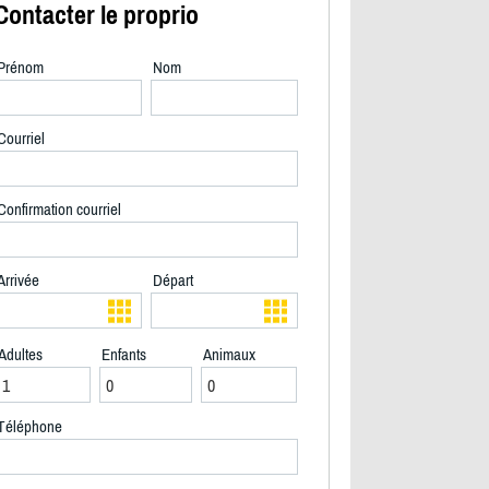
Contacter le proprio
Prénom
Nom
Courriel
Confirmation courriel
Arrivée
Départ
Adultes
Enfants
Animaux
2/18
Téléphone