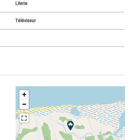
Literie
Téléviseur
+
−