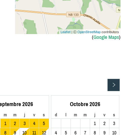
Leaflet
| Ⓒ
OpenStreetMap
contributors
(
Google Maps
)
eptembre 2026
Octobre 2026
m
m
j
v
s
d
l
m
m
j
v
s
1
2
3
4
5
1
2
3
8
9
10
11
12
4
5
6
7
8
9
10