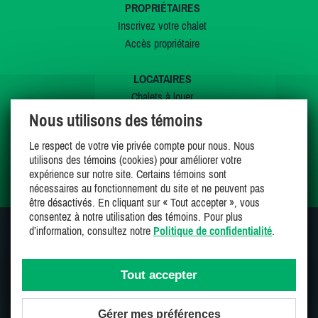
PROPRIÉTAIRES
Inscrivez votre chalet
Accès propriétaire
LOCATAIRES
Chalets à louer
Chalets à vendre
Nous utilisons des témoins
Dernières inscriptions
Le respect de votre vie privée compte pour nous. Nous
Offres spéciales
utilisons des témoins (cookies) pour améliorer votre
Mes favoris
expérience sur notre site. Certains témoins sont
nécessaires au fonctionnement du site et ne peuvent pas
être désactivés. En cliquant sur « Tout accepter », vous
consentez à notre utilisation des témoins. Pour plus
d’information, consultez notre
Politique de confidentialité
.
SUIVEZ-NOUS SUR
Tout accepter
Gérer mes préférences