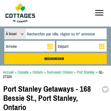
À louer
Accueil
>
Canada
>
Ontario
>
Sud-ouest Ontario
>
Port Stanley
>
GL-
27324
Port Stanley Getaways -
168
Bessie St.,
Port Stanley,
Ontario