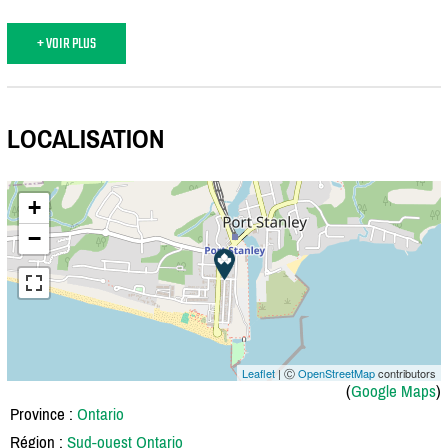
+ VOIR PLUS
LOCALISATION
+
−
Leaflet
| Ⓒ
OpenStreetMap
contributors
(
Google Maps
)
Province :
Ontario
Région :
Sud-ouest Ontario