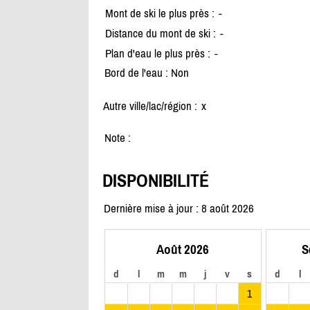
Mont de ski le plus près :
-
Distance du mont de ski :
-
Plan d'eau le plus près :
-
Bord de l'eau : Non
Autre ville/lac/région :
x
Note :
DISPONIBILITÉ
Dernière mise à jour : 8 août 2026
Août 2026
S
d
l
m
m
j
v
s
d
l
1