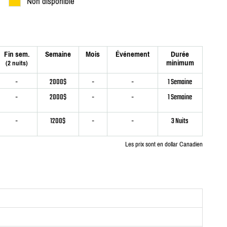
Non disponible
Fin sem.
Semaine
Mois
Événement
Durée
minimum
(2 nuits)
-
2000$
-
-
1 Semaine
-
2000$
-
-
1 Semaine
-
1200$
-
-
3 Nuits
Les prix sont en dollar Canadien