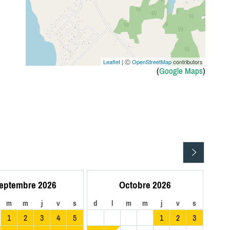
Leaflet
| Ⓒ
OpenStreetMap
contributors
(
Google Maps
)
eptembre 2026
Octobre 2026
m
m
j
v
s
d
l
m
m
j
v
s
1
2
3
4
5
1
2
3