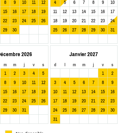
8
9
10
11
12
4
5
6
7
8
9
10
15
16
17
18
19
11
12
13
14
15
16
17
22
23
24
25
26
18
19
20
21
22
23
24
29
30
25
26
27
28
29
30
31
écembre 2026
Janvier 2027
m
m
j
v
s
d
l
m
m
j
v
s
1
2
3
4
5
1
2
8
9
10
11
12
3
4
5
6
7
8
9
15
16
17
18
19
10
11
12
13
14
15
16
22
23
24
25
26
17
18
19
20
21
22
23
29
30
31
24
25
26
27
28
29
30
31