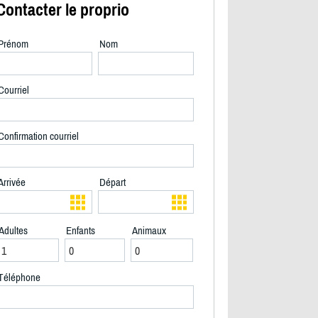
Contacter le proprio
Prénom
Nom
Courriel
Confirmation courriel
Arrivée
Départ
Adultes
Enfants
Animaux
2/30
Téléphone