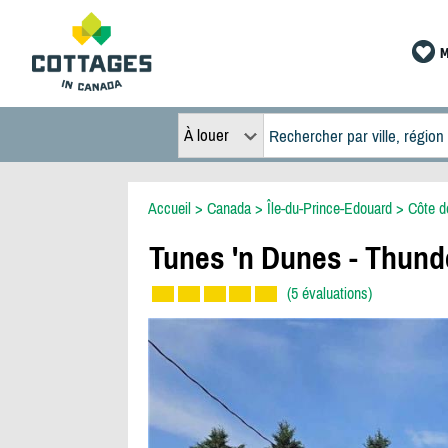
M
À louer
Accueil
>
Canada
>
Île-du-Prince-Edouard
>
Côte d
Tunes 'n Dunes - Thund
(5 évaluations)