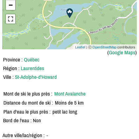
−
Leaflet
| Ⓒ
OpenStreetMap
contributors
(
Google Maps
)
Province :
Québec
Région :
Laurentides
Ville :
St-Adolphe-d'Howard
Mont de ski le plus près :
Mont Avalanche
Distance du mont de ski :
Moins de 5 km
Plan d'eau le plus près :
petit lac long
Bord de l'eau : Non
Autre ville/lac/région :
-