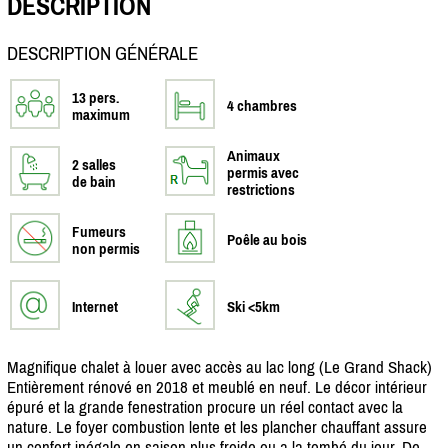
DESCRIPTION
DESCRIPTION GÉNÉRALE
13 pers.
4 chambres
maximum
Animaux
2 salles
permis avec
de bain
restrictions
Fumeurs
Poêle au bois
non permis
Internet
Ski <5km
Magnifique chalet à louer avec accès au lac long (Le Grand Shack)
Entièrement rénové en 2018 et meublé en neuf. Le décor intérieur
épuré et la grande fenestration procure un réel contact avec la
nature. Le foyer combustion lente et les plancher chauffant assure
un confort inégale en saison plus froide ou a la tombé du jour. De