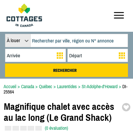
À louer
Accueil
>
Canada
>
Québec
>
Laurentides
>
St-Adolphe-d'Howard
>
DI-
25564
Magnifique chalet avec accès
au lac long (Le Grand Shack)
(0 évaluation)