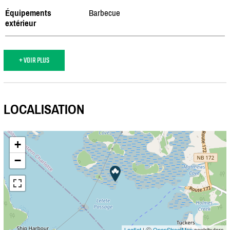
Équipements
Barbecue
extérieur
+ VOIR PLUS
LOCALISATION
+
−
Leaflet
| Ⓒ
OpenStreetMap
contributors