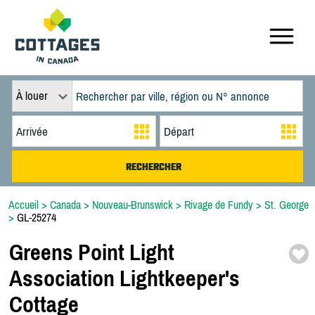
À louer
Accueil
>
Canada
>
Nouveau-Brunswick
>
Rivage de Fundy
>
St. George
>
GL-25274
Greens Point Light
Association Lightkeeper's
Cottage