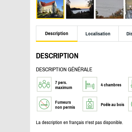
Description
Localisation
Di
DESCRIPTION
DESCRIPTION GÉNÉRALE
7 pers.
4 chambres
maximum
Fumeurs
Poêle au bois
non permis
La description en français n'est pas disponible.