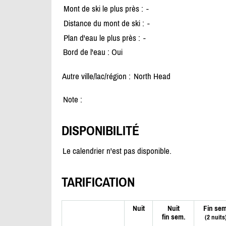
Mont de ski le plus près :
-
Distance du mont de ski :
-
Plan d'eau le plus près :
-
Bord de l'eau : Oui
Autre ville/lac/région :
North Head
Note :
DISPONIBILITÉ
Le calendrier n'est pas disponible.
TARIFICATION
Nuit
Nuit
Fin sem
fin sem.
(2 nuits