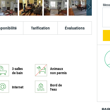
Mess
sponibilité
Tarification
Évaluations
3 salles
Animaux
de bain
non permis
Bord de
Internet
l'eau
PAR