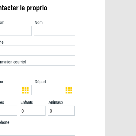
tacter le proprio
om
Nom
iel
rmation courriel
ée
Départ
tes
Enfants
Animaux
phone
2/15