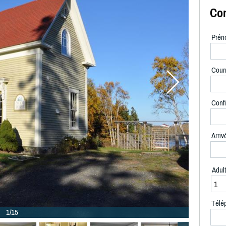
Con
Prén
Courr
Confi
Arriv
Adul
Télé
1/15