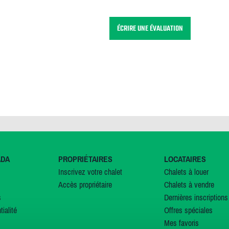
ÉCRIRE UNE ÉVALUATION
ADA
PROPRIÉTAIRES
LOCATAIRES
Inscrivez votre chalet
Chalets à louer
Accès propriétaire
Chalets à vendre
s
Dernières inscriptions
tialité
Offres spéciales
Mes favoris