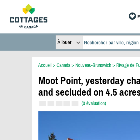
M
À louer
Accueil
>
Canada
>
Nouveau-Brunswick
>
Rivage de F
Moot Point, yesterday ch
and secluded on 4.5 acres
(0 évaluation)