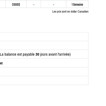
2000$
-
-
1 Semaine
Les prix sont en dollar Canadien
(La balance est payable
30
jours avant l'arrivée)
ac