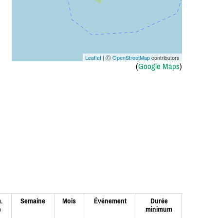
Leaflet
| Ⓒ
OpenStreetMap
contributors
(
Google Maps
)
.
Semaine
Mois
Événement
Durée
minimum
)