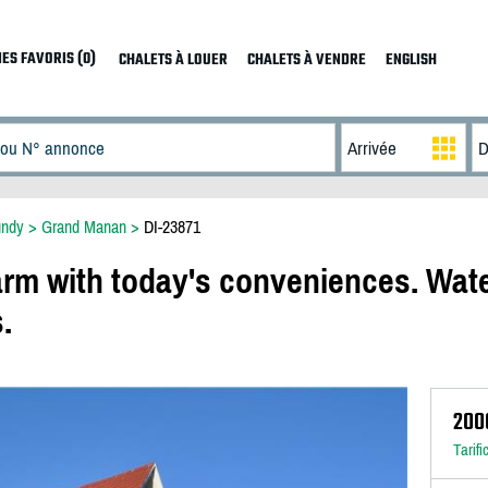
ES FAVORIS (0)
CHALETS À LOUER
CHALETS À VENDRE
ENGLISH
undy
>
Grand Manan
>
DI-23871
arm with today's conveniences. Wate
.
200
Tarifi