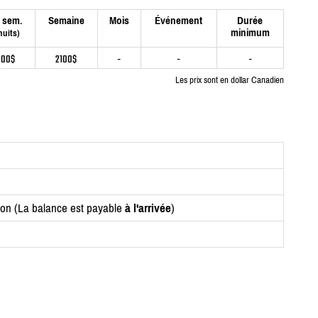
 sem.
Semaine
Mois
Événement
Durée
minimum
nuits)
000$
2100$
-
-
-
Les prix sont en dollar Canadien
ion (La balance est payable
à l'arrivée
)