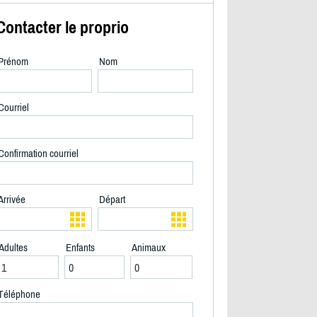
Contacter le proprio
Prénom
Nom
Courriel
Confirmation courriel
Arrivée
Départ
Adultes
Enfants
Animaux
2/24
Téléphone