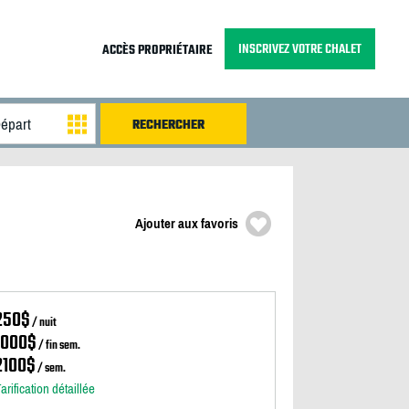
INSCRIVEZ VOTRE CHALET
ACCÈS PROPRIÉTAIRE
Ajouter aux favoris
250$
/ nuit
1000$
/ fin sem.
2100$
/ sem.
arification détaillée