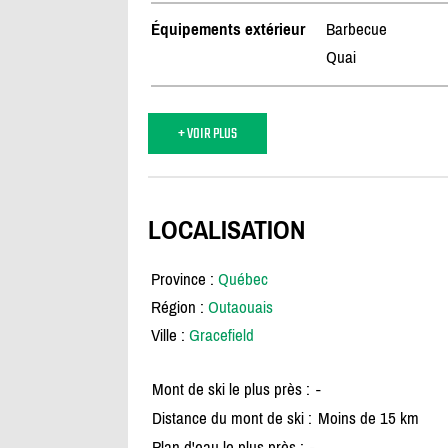
Équipements extérieur
Barbecue
Quai
+ VOIR PLUS
LOCALISATION
Province :
Québec
Région :
Outaouais
Ville :
Gracefield
Mont de ski le plus près :
-
Distance du mont de ski :
Moins de 15 km
Plan d'eau le plus près :
-