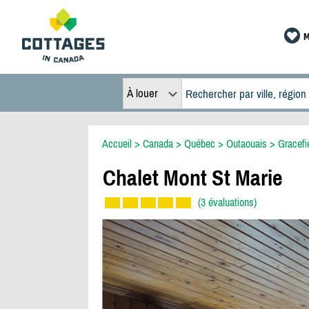
M
À louer
Accueil
>
Canada
>
Québec
>
Outaouais
>
Gracefi
Chalet Mont St Marie
(3 évaluations)