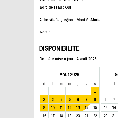
Bord de l'eau : Oui
Autre ville/lac/région :
Mont St-Marie
Note :
DISPONIBILITÉ
Dernière mise à jour : 4 août 2026
Août 2026
S
d
l
m
m
j
v
s
d
l
1
2
3
4
5
6
7
8
6
7
9
10
11
12
13
14
15
13
14
16
17
18
19
20
21
22
20
21