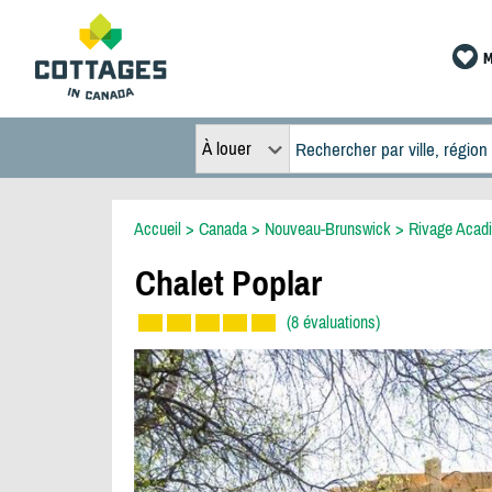
M
À louer
Accueil
>
Canada
>
Nouveau-Brunswick
>
Rivage Acad
Chalet Poplar
(8 évaluations)