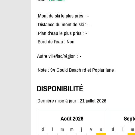
Mont de ski le plus près :
-
Distance du mont de ski :
-
Plan d'eau le plus près :
-
Bord de l'eau : Non
Autre ville/lac/région :
-
Note : 94 Gould Beach rd et Poplar lane
DISPONIBILITÉ
Dernière mise à jour : 21 juillet 2026
Août 2026
Sept
d
l
m
m
j
v
s
d
l
m