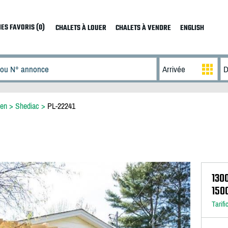
ES FAVORIS (0)
CHALETS À LOUER
CHALETS À VENDRE
ENGLISH
ien
>
Shediac
>
PL-22241
130
150
Tarifi