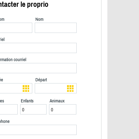
tacter le proprio
om
Nom
iel
rmation courriel
ée
Départ
tes
Enfants
Animaux
2/15
phone