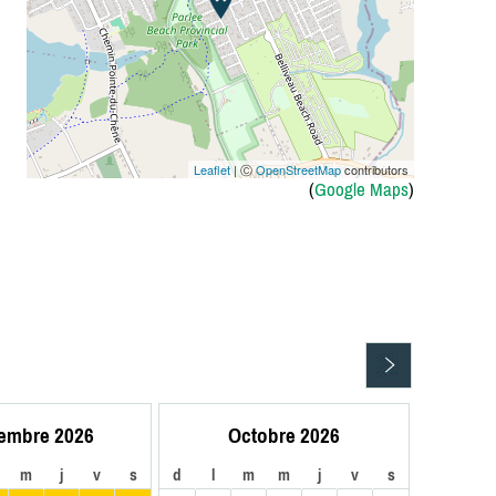
Leaflet
| Ⓒ
OpenStreetMap
contributors
(
Google Maps
)
embre 2026
Octobre 2026
m
j
v
s
d
l
m
m
j
v
s