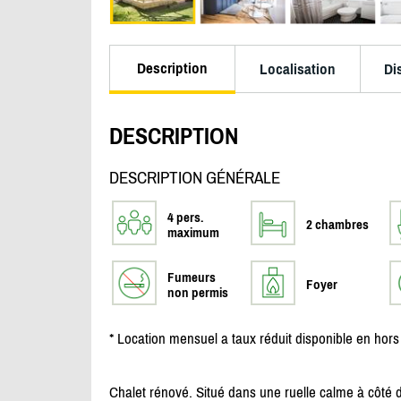
Description
Localisation
Di
DESCRIPTION
DESCRIPTION GÉNÉRALE
4 pers.
2 chambres
maximum
Fumeurs
Foyer
non permis
* Location mensuel a taux réduit disponible en hors
Chalet rénové. Situé dans une ruelle calme à côté d