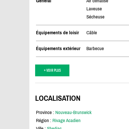
Général
Air climatisé
Laveuse
Sécheuse
Équipements de loisir
Câble
Équipements extérieur
Barbecue
+ VOIR PLUS
LOCALISATION
Province :
Nouveau-Brunswick
Région :
Rivage Acadien
Ville :
Shediac