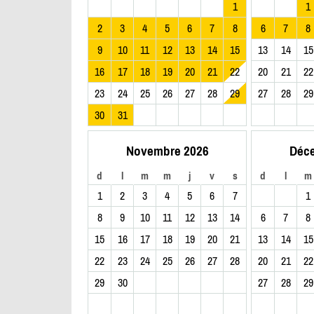
1
1
2
3
4
5
6
7
8
6
7
8
9
10
11
12
13
14
15
13
14
15
16
17
18
19
20
21
22
20
21
22
23
24
25
26
27
28
29
27
28
29
30
31
Novembre 2026
Déc
d
l
m
m
j
v
s
d
l
m
1
2
3
4
5
6
7
1
8
9
10
11
12
13
14
6
7
8
15
16
17
18
19
20
21
13
14
15
22
23
24
25
26
27
28
20
21
22
29
30
27
28
29