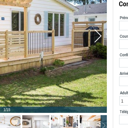
Con
Prén
Courr
Confi
Arriv
Adul
1/15
Télé