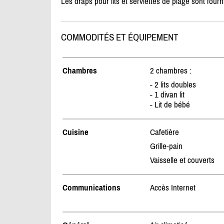
Les draps pour lits et serviettes de plage sont fourn
COMMODITÉS ET ÉQUIPEMENT
Chambres
2 chambres :
- 2 lits doubles
- 1 divan lit
- Lit de bébé
Cuisine
Cafetière
Grille-pain
Vaisselle et couverts
Communications
Accès Internet