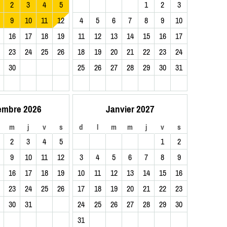
2
3
4
5
1
2
3
9
10
11
12
4
5
6
7
8
9
10
16
17
18
19
11
12
13
14
15
16
17
23
24
25
26
18
19
20
21
22
23
24
30
25
26
27
28
29
30
31
embre 2026
Janvier 2027
m
j
v
s
d
l
m
m
j
v
s
2
3
4
5
1
2
9
10
11
12
3
4
5
6
7
8
9
16
17
18
19
10
11
12
13
14
15
16
23
24
25
26
17
18
19
20
21
22
23
30
31
24
25
26
27
28
29
30
31