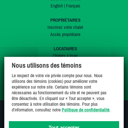
English
|
Français
PROPRIÉTAIRES
Inscrivez votre chalet
Accès propriétaire
LOCATAIRES
Chalets à louer
Chalets à vendre
Nous utilisons des témoins
Dernières inscriptions
Le respect de votre vie privée compte pour nous. Nous
Offres spéciales
utilisons des témoins (cookies) pour améliorer votre
Mes favoris
expérience sur notre site. Certains témoins sont
nécessaires au fonctionnement du site et ne peuvent pas
être désactivés. En cliquant sur « Tout accepter », vous
consentez à notre utilisation des témoins. Pour plus
d’information, consultez notre
Politique de confidentialité
.
SUIVEZ-NOUS SUR
Tout accepter