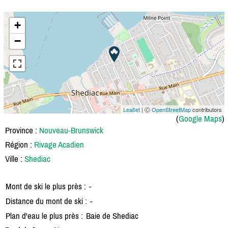
+
−
Leaflet
| Ⓒ
OpenStreetMap
contributors
(
Google Maps
)
Province :
Nouveau-Brunswick
Région :
Rivage Acadien
Ville :
Shediac
Mont de ski le plus près :
-
Distance du mont de ski :
-
Plan d'eau le plus près :
Baie de Shediac