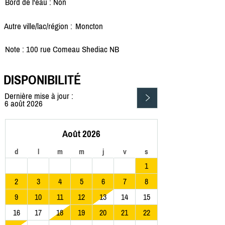
Bord de l'eau : Non
Autre ville/lac/région :
Moncton
Note : 100 rue Comeau Shediac NB
DISPONIBILITÉ
Dernière mise à jour :
6 août 2026
Août 2026
d
l
m
m
j
v
s
1
2
3
4
5
6
7
8
9
10
11
12
13
14
15
16
17
18
19
20
21
22