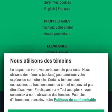
Gérer mes cookies
English
|
Français
PROPRIÉTAIRES
Inscrivez votre chalet
Accès propriétaire
LOCATAIRES
Chalets à louer
Chalets à vendre
Nous utilisons des témoins
Dernières inscriptions
Le respect de votre vie privée compte pour nous. Nous
Offres spéciales
utilisons des témoins (cookies) pour améliorer votre
Mes favoris
expérience sur notre site. Certains témoins sont
nécessaires au fonctionnement du site et ne peuvent pas
être désactivés. En cliquant sur « Tout accepter », vous
consentez à notre utilisation des témoins. Pour plus
d’information, consultez notre
Politique de confidentialité
.
SUIVEZ-NOUS SUR