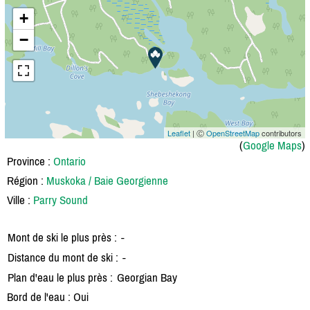
+
−
Leaflet
| Ⓒ
OpenStreetMap
contributors
(
Google Maps
)
Province :
Ontario
Région :
Muskoka / Baie Georgienne
Ville :
Parry Sound
Mont de ski le plus près :
-
Distance du mont de ski :
-
Plan d'eau le plus près :
Georgian Bay
Bord de l'eau : Oui