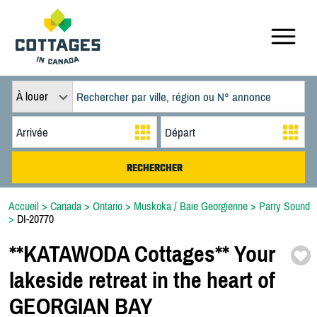
À louer
Accueil
>
Canada
>
Ontario
>
Muskoka / Baie Georgienne
>
Parry Sound
>
DI-20770
*
*
KATAWODA Cottages*
*
Your
lakeside retreat in the heart of
GEORGIAN BAY