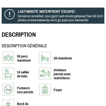
LAST-MINUTE WATERFRONT ESCAPE!
Someone cancelled, your gain! Last-minute getaway! See full list &
photos at www.katawoda.net & go pack your swimsuits!
DESCRIPTION
DESCRIPTION GÉNÉRALE
50 pers.
28 chambres
maximum
Animaux
14 salles
permis avec
de bain
restrictions
Fumeurs
Foyer
non permis
Bord de