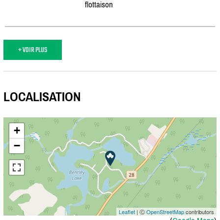
flottaison
+ VOIR PLUS
LOCALISATION
+
−
Leaflet
| Ⓒ
OpenStreetMap
contributors