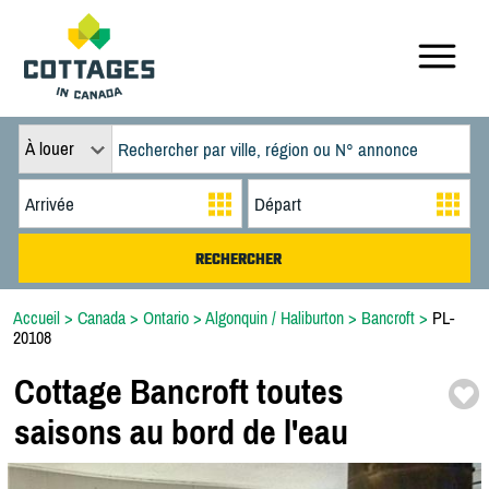
À louer
Accueil
>
Canada
>
Ontario
>
Algonquin / Haliburton
>
Bancroft
>
PL-
20108
Cottage Bancroft toutes
saisons au bord de l'eau