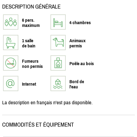
DESCRIPTION GÉNÉRALE
6 pers.
4 chambres
maximum
1 salle
Animaux
de bain
permis
Fumeurs
Poêle au bois
non permis
Bord de
Internet
l'eau
La description en français n'est pas disponible.
COMMODITÉS ET ÉQUIPEMENT