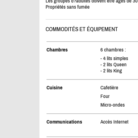
Les groupes d?adultes doivent être âgés de 30 
Propriétés sans fumée
COMMODITÉS ET ÉQUIPEMENT
Chambres
6 chambres :
- 4 lits simples
- 2 lits Queen
- 2 lits King
Cuisine
Cafetière
Four
Micro-ondes
Communications
Accès Internet