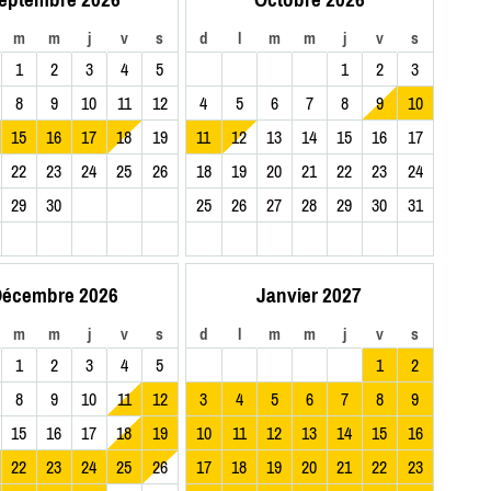
m
m
j
v
s
d
l
m
m
j
v
s
1
2
3
4
5
1
2
3
8
9
10
11
12
4
5
6
7
8
9
10
15
16
17
18
19
11
12
13
14
15
16
17
22
23
24
25
26
18
19
20
21
22
23
24
29
30
25
26
27
28
29
30
31
écembre 2026
Janvier 2027
m
m
j
v
s
d
l
m
m
j
v
s
1
2
3
4
5
1
2
8
9
10
11
12
3
4
5
6
7
8
9
15
16
17
18
19
10
11
12
13
14
15
16
22
23
24
25
26
17
18
19
20
21
22
23