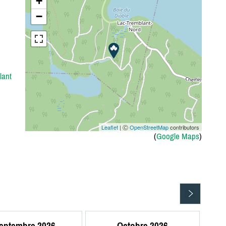
+
−
lant
Leaflet
| Ⓒ
OpenStreetMap
contributors
(
Google Maps
)
eptembre 2026
Octobre 2026