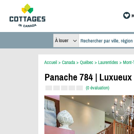
M
À louer
Accueil
>
Canada
>
Québec
>
Laurentides
>
Mont-
Panache 784 | Luxueux 
(0 évaluation)