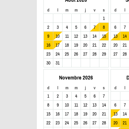
d
l
m
m
j
v
s
d
l
1
2
3
4
5
6
7
8
6
7
9
10
11
12
13
14
15
13
14
16
17
18
19
20
21
22
20
21
23
24
25
26
27
28
29
27
28
30
31
Novembre 2026
D
d
l
m
m
j
v
s
d
l
1
2
3
4
5
6
7
8
9
10
11
12
13
14
6
7
15
16
17
18
19
20
21
13
14
22
23
24
25
26
27
28
20
21