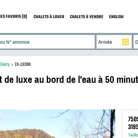
ES FAVORIS (0)
CHALETS À LOUER
CHALETS À VENDRE
ENGLISH
-Derry
>
DI-19386
t de luxe au bord de l'eau à 50 minu
750
319
Tarifi