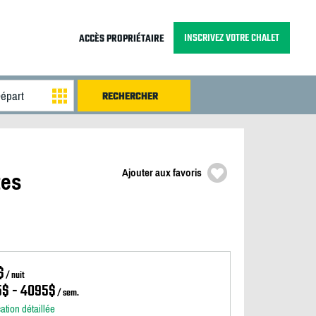
INSCRIVEZ VOTRE CHALET
ACCÈS PROPRIÉTAIRE
Ajouter aux favoris
tes
$
/ nuit
5$ - 4095$
/ sem.
cation détaillée