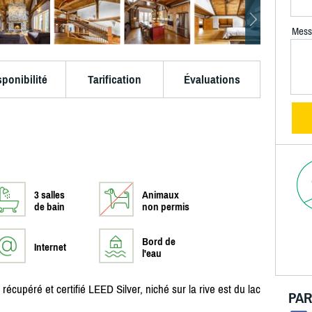
Mess
sponibilité
Tarification
Évaluations
3 salles
Animaux
de bain
non permis
Bord de
Internet
l'eau
écupéré et certifié LEED Silver, niché sur la rive est du lac
PAR