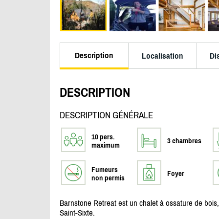
Description
Localisation
Di
DESCRIPTION
DESCRIPTION GÉNÉRALE
10 pers.
3 chambres
maximum
Fumeurs
Foyer
non permis
Barnstone Retreat est un chalet à ossature de bois, r
Saint-Sixte.