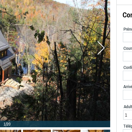
Con
Prén
Courr
Confi
Arriv
Adul
1/20
Télé