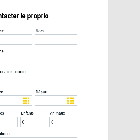
tacter le proprio
om
Nom
iel
rmation courriel
ée
Départ
tes
Enfants
Animaux
2/20
phone