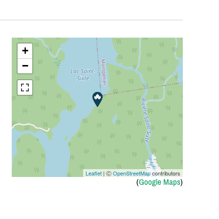
+
−
Leaflet
| Ⓒ
OpenStreetMap
contributors
(
Google Maps
)