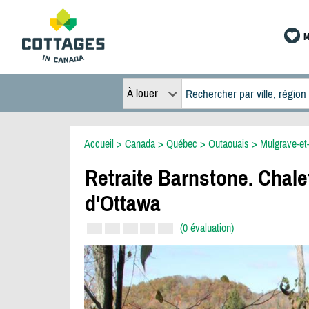
M
À louer
Accueil
>
Canada
>
Québec
>
Outaouais
>
Mulgrave-et
Retraite Barnstone. Chale
d'Ottawa
(0 évaluation)