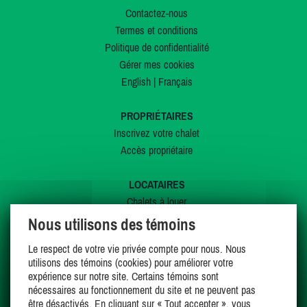
Contactez-nous
Termes et conditions
Politique de confidentialité
Gérer mes cookies
English
|
Français
PROPRIÉTAIRES
Inscrivez votre chalet
Accès propriétaire
LOCATAIRES
Chalets à louer
Chalets à vendre
Nous utilisons des témoins
Dernières inscriptions
Le respect de votre vie privée compte pour nous. Nous
Offres spéciales
utilisons des témoins (cookies) pour améliorer votre
Mes favoris
expérience sur notre site. Certains témoins sont
nécessaires au fonctionnement du site et ne peuvent pas
être désactivés. En cliquant sur « Tout accepter », vous