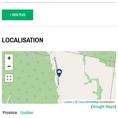
+ VOIR PLUS
LOCALISATION
+
−
Leaflet
| Ⓒ
OpenStreetMap
contributors
(
Google Maps
)
Province :
Québec