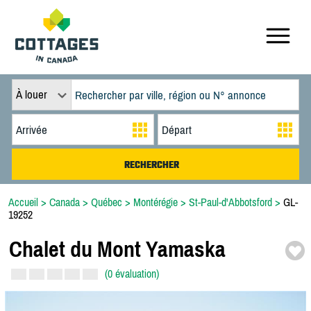
À louer
Accueil
>
Canada
>
Québec
>
Montérégie
>
St-Paul-d'Abbotsford
>
GL-
19252
Chalet du Mont Yamaska
(0 évaluation)