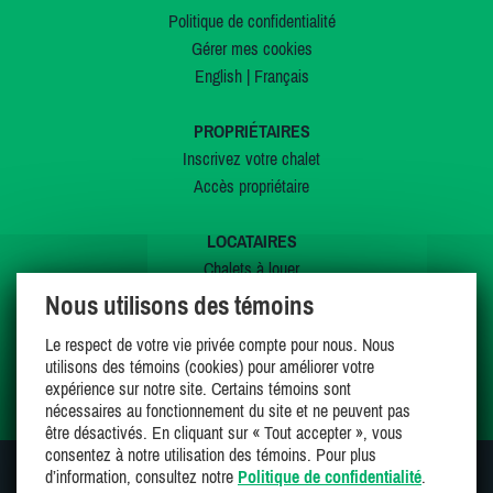
Politique de confidentialité
Gérer mes cookies
English
|
Français
PROPRIÉTAIRES
Inscrivez votre chalet
Accès propriétaire
LOCATAIRES
Chalets à louer
Chalets à vendre
Nous utilisons des témoins
Dernières inscriptions
Le respect de votre vie privée compte pour nous. Nous
Offres spéciales
utilisons des témoins (cookies) pour améliorer votre
Mes favoris
expérience sur notre site. Certains témoins sont
nécessaires au fonctionnement du site et ne peuvent pas
être désactivés. En cliquant sur « Tout accepter », vous
consentez à notre utilisation des témoins. Pour plus
d’information, consultez notre
Politique de confidentialité
.
SUIVEZ-NOUS SUR