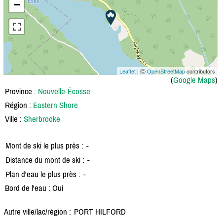
−
Leaflet
| Ⓒ
OpenStreetMap
contributors
(
Google Maps
)
Province :
Nouvelle-Écosse
Région :
Eastern Shore
Ville :
Sherbrooke
Mont de ski le plus près :
-
Distance du mont de ski :
-
Plan d'eau le plus près :
-
Bord de l'eau : Oui
Autre ville/lac/région :
PORT HILFORD