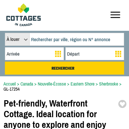
À louer
Accueil
>
Canada
>
Nouvelle-Écosse
>
Eastern Shore
>
Sherbrooke
>
GL-17254
Pet-
friendly,
Waterfront
Cottage. Ideal location for
anyone to explore and enjoy