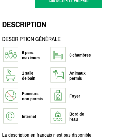
CONTACTER LE PROPRIO
DESCRIPTION
DESCRIPTION GÉNÉRALE
6 pers.
3 chambres
maximum
1 salle
Animaux
de bain
permis
Fumeurs
Foyer
non permis
Bord de
Internet
l'eau
La description en français n'est pas disponible.