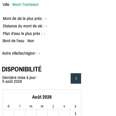
Ville :
Mont-Tremblant
Mont de ski le plus près :
-
Distance du mont de ski :
-
Plan d'eau le plus près :
-
Bord de l'eau : Non
Autre ville/lac/région :
-
DISPONIBILITÉ
Dernière mise à jour :
5 août 2026
Août 2026
d
l
m
m
j
v
s
1