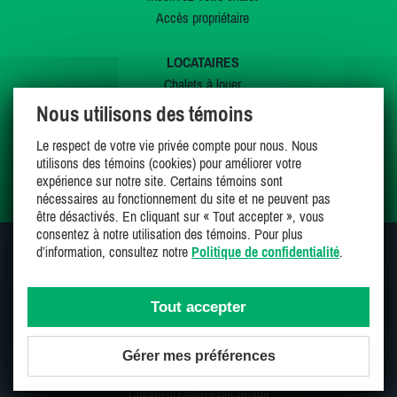
Accès propriétaire
LOCATAIRES
Chalets à louer
Chalets à vendre
Nous utilisons des témoins
Dernières inscriptions
Le respect de votre vie privée compte pour nous. Nous
Offres spéciales
utilisons des témoins (cookies) pour améliorer votre
Mes favoris
expérience sur notre site. Certains témoins sont
nécessaires au fonctionnement du site et ne peuvent pas
être désactivés. En cliquant sur « Tout accepter », vous
consentez à notre utilisation des témoins. Pour plus
d’information, consultez notre
Politique de confidentialité
.
SUIVEZ-NOUS SUR
Tout accepter
Gérer mes préférences
Une entreprise 100% canadienne et fière de l'être
Copyright CottagesInCanada