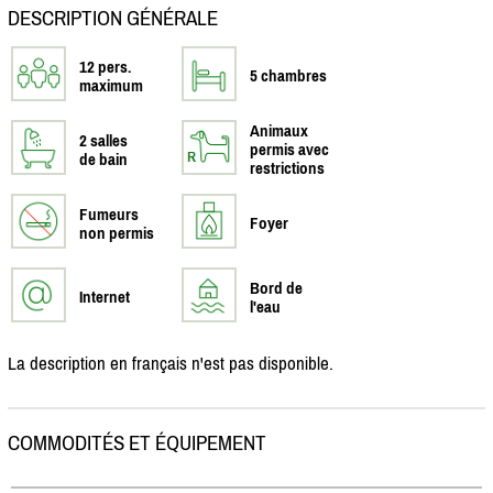
DESCRIPTION GÉNÉRALE
12 pers.
5 chambres
maximum
Animaux
2 salles
permis avec
de bain
restrictions
Fumeurs
Foyer
non permis
Bord de
Internet
l'eau
La description en français n'est pas disponible.
COMMODITÉS ET ÉQUIPEMENT