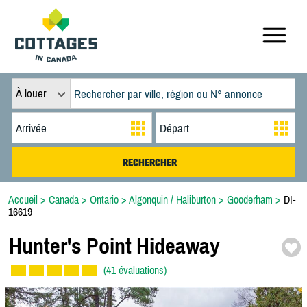
À louer
Accueil
>
Canada
>
Ontario
>
Algonquin / Haliburton
>
Gooderham
>
DI-
16619
Hunter's Point Hideaway
(41 évaluations)