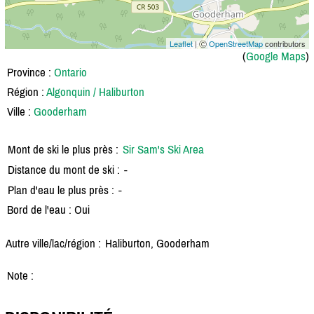
Leaflet
| Ⓒ
OpenStreetMap
contributors
(
Google Maps
)
Province :
Ontario
Région :
Algonquin / Haliburton
Ville :
Gooderham
Mont de ski le plus près :
Sir Sam's Ski Area
Distance du mont de ski :
-
Plan d'eau le plus près :
-
Bord de l'eau : Oui
Autre ville/lac/région :
Haliburton, Gooderham
Note :