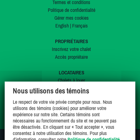
Termes et conditions
Politique de confidentialité
Gérer mes cookies
English
|
Français
PROPRIÉTAIRES
Inscrivez votre chalet
Accès propriétaire
LOCATAIRES
Chalets à louer
Chalets à vendre
Nous utilisons des témoins
Dernières inscriptions
Le respect de votre vie privée compte pour nous. Nous
Offres spéciales
utilisons des témoins (cookies) pour améliorer votre
Mes favoris
expérience sur notre site. Certains témoins sont
nécessaires au fonctionnement du site et ne peuvent pas
être désactivés. En cliquant sur « Tout accepter », vous
consentez à notre utilisation des témoins. Pour plus
d’information, consultez notre
Politique de confidentialité
.