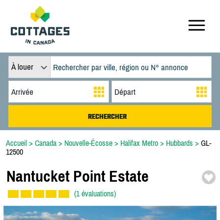
À louer
Accueil
>
Canada
>
Nouvelle-Écosse
>
Halifax Metro
>
Hubbards
>
GL-
12500
Nantucket Point Estate
(1 évaluations)